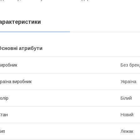
арактеристики
Основні атрибути
иробник
Без брен
раїна виробник
Україна
олір
Білий
Стан
Новий
ип
Лежак