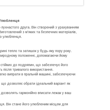
 Улюбленця
о пухнастого друга. Він створений з урахуванням
иготовлений з м'яких та безпечних матеріалів,
го улюбленця.
ині тепло та затишок у будь-яку пору року.
природному положенні, допомагаючи йому
 стійких до подряпин, що забезпечує його
ть після тривалого використання.
егко випрати в пральній машині, забезпечуючи
, що дозволяє обрати ідеальний варіант як
 дозволять гармонійно вписати лежак у ваш
ця. Він стане його улюбленим місцем для