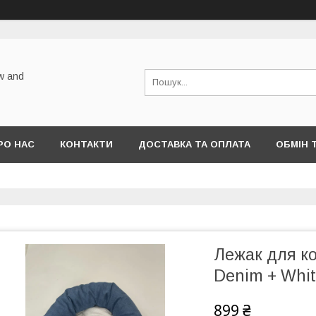
w and
РО НАС
КОНТАКТИ
ДОСТАВКА ТА ОПЛАТА
ОБМІН 
Лежак для ко
Denim + Whi
899 ₴