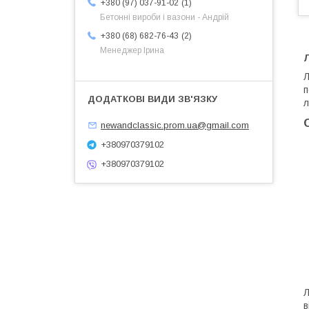
1
+380 (97) 037-91-02
Бетонні вироби і вазони - Андрій
2
+380 (68) 682-76-43
Менеджер Ірина
Л
п
л
newandclassic.prom.ua@gmail.com
+380970379102
+380970379102
Л
в