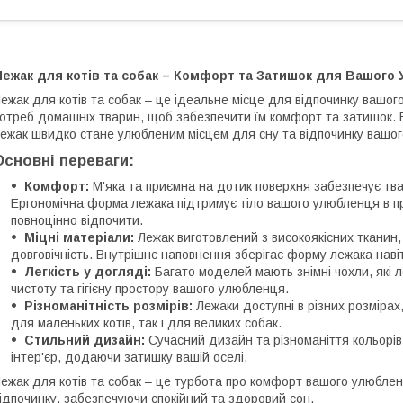
Лежак для котів та собак – Комфорт та Затишок для Вашого
ежак для котів та собак – це ідеальне місце для відпочинку вашог
отреб домашніх тварин, щоб забезпечити їм комфорт та затишок. В
ежак швидко стане улюбленим місцем для сну та відпочинку вашо
Основні переваги:
Комфорт:
М'яка та приємна на дотик поверхня забезпечує твар
Ергономічна форма лежака підтримує тіло вашого улюбленця в 
повноцінно відпочити.
Міцні матеріали:
Лежак виготовлений з високоякісних тканин,
довговічність. Внутрішнє наповнення зберігає форму лежака наві
Легкість у догляді:
Багато моделей мають знімні чохли, які л
чистоту та гігієну простору вашого улюбленця.
Різноманітність розмірів:
Лежаки доступні в різних розмірах
для маленьких котів, так і для великих собак.
Стильний дизайн:
Сучасний дизайн та різноманіття кольорів
інтер'єр, додаючи затишку вашій оселі.
ежак для котів та собак – це турбота про комфорт вашого улюблен
ідпочинку, забезпечуючи спокійний та здоровий сон.