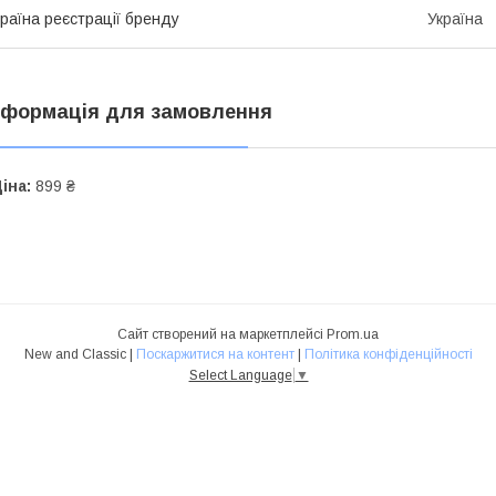
раїна реєстрації бренду
Україна
нформація для замовлення
іна:
899 ₴
Сайт створений на маркетплейсі
Prom.ua
New and Classic |
Поскаржитися на контент
|
Політика конфіденційності
Select Language
▼