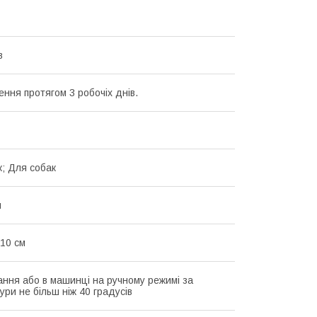
в
ення протягом 3 робочіх днів.
к; Для собак
н
 10 см
ання або в машинці на ручному режимі за
ури не більш ніж 40 градусів