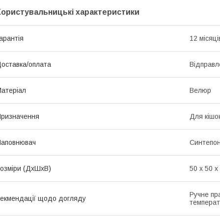
Користувальницькі характеристики
арантія
12 місяці
оставка/оплата
Відправл
атеріал
Велюр
ризначення
Для кішо
Наповнювач
Синтепо
озміри (ДхШхВ)
50 x 50 x
Ручне пр
екмендації щодо догляду
температ