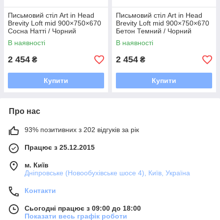
Письмовий стіл Art in Head
Письмовий стіл Art in Head
Brevity Loft mid 900×750×670
Brevity Loft mid 900×750×670
Сосна Натті / Чорний
Бетон Темний / Чорний
(TB02350000030)
(TB02360000030)
В наявності
В наявності
2 454
2 454
₴
₴
Купити
Купити
Про нас
93% позитивних з 202 відгуків за рік
Працює з 25.12.2015
м. Київ
Дніпровське (Новообухівське шосе 4), Київ, Україна
Контакти
Сьогодні працює з 09:00 до 18:00
Показати весь графік роботи