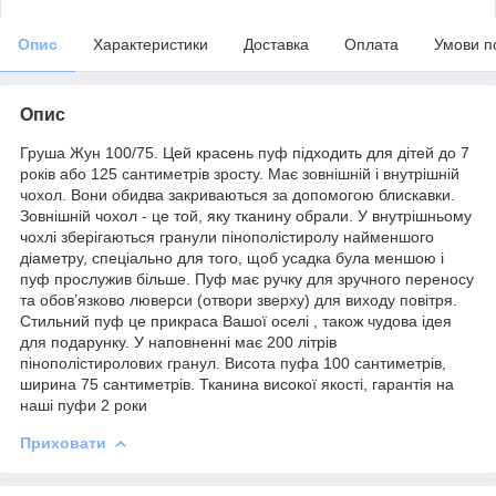
Опис
Характеристики
Доставка
Оплата
Умови п
Опис
Груша Жун 100/75. Цей красень пуф підходить для дітей до 7
років або 125 сантиметрів зросту. Має зовнішній і внутрішній
чохол. Вони обидва закриваються за допомогою блискавки.
Зовнішній чохол - це той, яку тканину обрали. У внутрішньому
чохлі зберігаються гранули пінополістиролу найменшого
діаметру, спеціально для того, щоб усадка була меншою і
пуф прослужив більше. Пуф має ручку для зручного переносу
та обов’язково люверси (отвори зверху) для виходу повітря.
Стильний пуф це прикраса Вашої оселі , також чудова ідея
для подарунку. У наповненні має 200 літрів
пінополістиролових гранул. Висота пуфа 100 сантиметрів,
ширина 75 сантиметрів. Тканина високої якості, гарантія на
наші пуфи 2 роки
Приховати