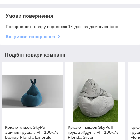
Умови повернення
Повернення товару впродовж 14 днів за домовленістю
Всі умови повернення
Подібні товари компанії
Крісло-мішок SkyPuff
Крісло - мішок SkyPuff
Кріс
Зайчик груша , M - 100х75
груша Ждун , M - 100х75
груш
Велюр Florida Emerald
Florida Silver
Flor