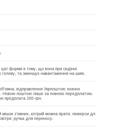
я
 цієї форми в тому, що вона при сидінні
є голову, та зменшує навантаження на шию.
об'ємна, відправлення Укрпоштою значно
. Новою поштою лише за повною передплатою.
ю предплата 200 грн.
 мішок з'ємних, котрий можна прати; люверси дл
овітря; ручка для переносу.