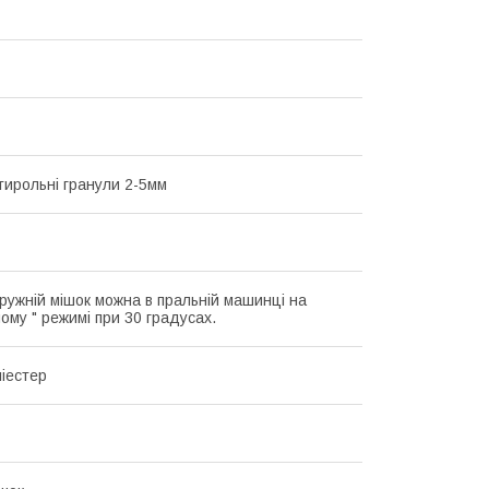
стирольні гранули 2-5мм
ружній мішок можна в пральній машинці на
ому " режимі при 30 градусах.
іестер