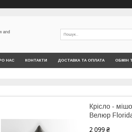
w and
РО НАС
КОНТАКТИ
ДОСТАВКА ТА ОПЛАТА
ОБМІН 
Крісло - міш
Велюр Florida
2 099 ₴