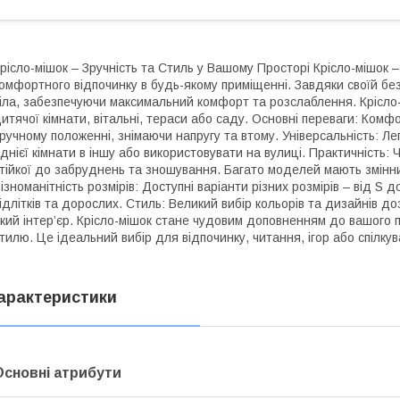
рісло-мішок – Зручність та Стиль у Вашому Просторі Крісло-мішок 
омфортного відпочинку в будь-якому приміщенні. Завдяки своїй без
іла, забезпечуючи максимальний комфорт та розслаблення. Крісло-
итячої кімнати, вітальні, тераси або саду. Основні переваги: Комфо
ручному положенні, знімаючи напругу та втому. Універсальність: Ле
днієї кімнати в іншу або використовувати на вулиці. Практичність: 
тійкої до забруднень та зношування. Багато моделей мають змінни
ізноманітність розмірів: Доступні варіанти різних розмірів – від S 
ідлітків та дорослих. Стиль: Великий вибір кольорів та дизайнів до
кий інтер’єр. Крісло-мішок стане чудовим доповненням до вашого 
тилю. Це ідеальний вибір для відпочинку, читання, ігор або спілку
арактеристики
Основні атрибути