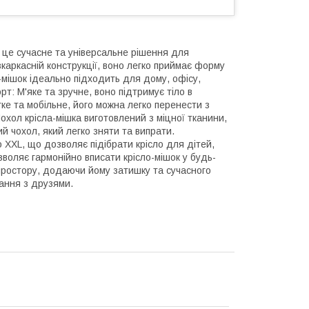
– це сучасне та універсальне рішення для
каркасній конструкції, воно легко приймає форму
мішок ідеально підходить для дому, офісу,
рт: М'яке та зручне, воно підтримує тіло в
гке та мобільне, його можна легко перенести з
Чохол крісла-мішка виготовлений з міцної тканини,
й чохол, який легко зняти та випрати.
до XXL, що дозволяє підібрати крісло для дітей,
зволяє гармонійно вписати крісло-мішок у будь-
простору, додаючи йому затишку та сучасного
вання з друзями.