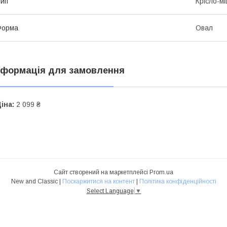
ип
Крісло-м
Форма
Овал
нформація для замовлення
іна:
2 099 ₴
Сайт створений на маркетплейсі
Prom.ua
New and Classic |
Поскаржитися на контент
|
Політика конфіденційності
Select Language
▼