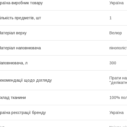
раїна-виробник товару
Україна
ількість предметів, шт
1
атеріал верху
Велюр
атеріал наповнювача
пінополі
аповнювача, л
300
Прати на
екомендації щодо догляду
"делікатн
клад тканини
100% пол
раїна реєстрації бренду
Україна