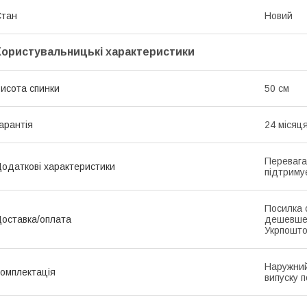
Стан
Новий
Користувальницькі характеристики
исота спинки
50 см
арантія
24 місяц
Перевага
одаткові характеристики
підтриму
Посилка 
оставка/оплата
дешевше
Укрпошто
Наружний
омплектація
випуску п