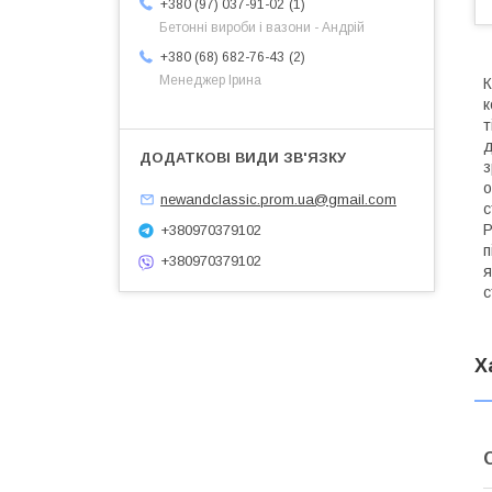
1
+380 (97) 037-91-02
Бетонні вироби і вазони - Андрій
2
+380 (68) 682-76-43
Менеджер Ірина
К
к
т
д
з
о
newandclassic.prom.ua@gmail.com
с
Р
+380970379102
п
+380970379102
я
с
Х