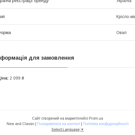
раїна реєстрації бренду
Україна
ип
Крісло-м
Форма
Овал
нформація для замовлення
іна:
2 099 ₴
Сайт створений на маркетплейсі
Prom.ua
New and Classic |
Поскаржитися на контент
|
Політика конфіденційності
Select Language
▼