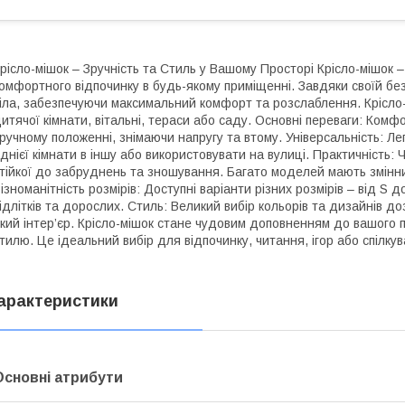
рісло-мішок – Зручність та Стиль у Вашому Просторі Крісло-мішок 
омфортного відпочинку в будь-якому приміщенні. Завдяки своїй без
іла, забезпечуючи максимальний комфорт та розслаблення. Крісло-
итячої кімнати, вітальні, тераси або саду. Основні переваги: Комфо
ручному положенні, знімаючи напругу та втому. Універсальність: Ле
днієї кімнати в іншу або використовувати на вулиці. Практичність: 
тійкої до забруднень та зношування. Багато моделей мають змінни
ізноманітність розмірів: Доступні варіанти різних розмірів – від S 
ідлітків та дорослих. Стиль: Великий вибір кольорів та дизайнів до
кий інтер’єр. Крісло-мішок стане чудовим доповненням до вашого 
тилю. Це ідеальний вибір для відпочинку, читання, ігор або спілку
арактеристики
Основні атрибути