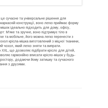
– це сучасне та універсальне рішення для
каркасній конструкції, воно легко приймає форму
мішок ідеально підходить для дому, офісу,
рт: М'яке та зручне, воно підтримує тіло в
гке та мобільне, його можна легко перенести з
Чохол крісла-мішка виготовлений з міцної тканини,
й чохол, який легко зняти та випрати.
до XXL, що дозволяє підібрати крісло для дітей,
зволяє гармонійно вписати крісло-мішок у будь-
простору, додаючи йому затишку та сучасного
вання з друзями.