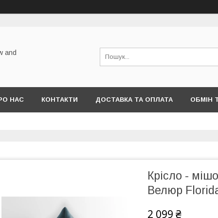
w and
РО НАС
КОНТАКТИ
ДОСТАВКА ТА ОПЛАТА
ОБМІН 
Крісло - міш
Велюр Florid
2 099 ₴