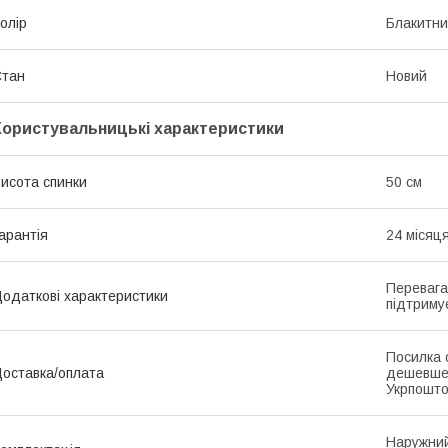
олір
Блакитн
Стан
Новий
Користувальницькі характеристики
исота спинки
50 см
арантія
24 місяц
Перевага
одаткові характеристики
підтриму
Посилка 
оставка/оплата
дешевше
Укрпошто
Наружний