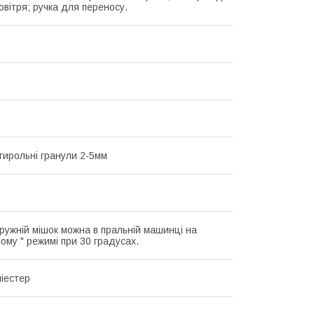
овітря; ручка для переносу.
стирольні гранули 2-5мм
ружній мішок можна в пральній машинці на
ому " режимі при 30 градусах.
іестер