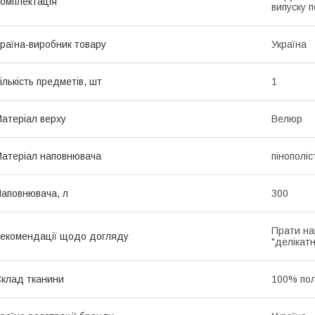
омплектація
випуску п
раїна-виробник товару
Україна
ількість предметів, шт
1
атеріал верху
Велюр
атеріал наповнювача
пінополі
аповнювача, л
300
Прати на
екомендації щодо догляду
"делікатн
клад тканини
100% пол