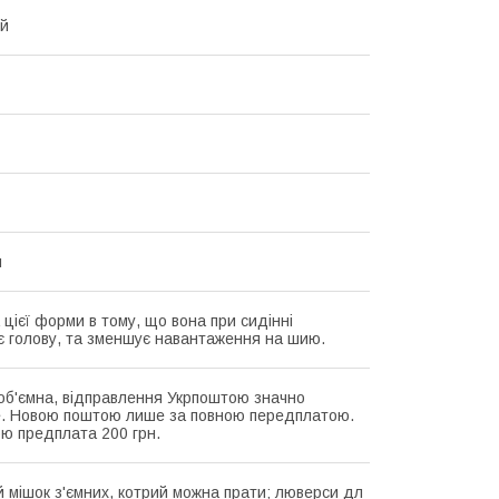
ий
я
 цієї форми в тому, що вона при сидінні
є голову, та зменшує навантаження на шию.
об'ємна, відправлення Укрпоштою значно
. Новою поштою лише за повною передплатою.
ю предплата 200 грн.
 мішок з'ємних, котрий можна прати; люверси дл