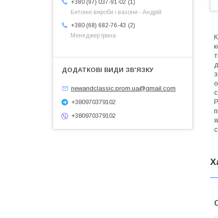
1
+380 (97) 037-91-02
Бетонні вироби і вазони - Андрій
2
+380 (68) 682-76-43
Менеджер Ірина
К
к
т
д
з
о
newandclassic.prom.ua@gmail.com
с
Р
+380970379102
п
+380970379102
я
с
Х