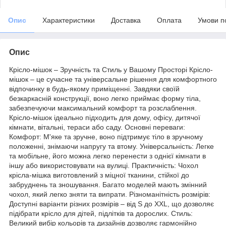
Опис
Характеристики
Доставка
Оплата
Умови п
Опис
Крісло-мішок – Зручність та Стиль у Вашому Просторі Крісло-
мішок – це сучасне та універсальне рішення для комфортного
відпочинку в будь-якому приміщенні. Завдяки своїй
безкаркасній конструкції, воно легко приймає форму тіла,
забезпечуючи максимальний комфорт та розслаблення.
Крісло-мішок ідеально підходить для дому, офісу, дитячої
кімнати, вітальні, тераси або саду. Основні переваги:
Комфорт: М'яке та зручне, воно підтримує тіло в зручному
положенні, знімаючи напругу та втому. Універсальність: Легке
та мобільне, його можна легко перенести з однієї кімнати в
іншу або використовувати на вулиці. Практичність: Чохол
крісла-мішка виготовлений з міцної тканини, стійкої до
забруднень та зношування. Багато моделей мають змінний
чохол, який легко зняти та випрати. Різноманітність розмірів:
Доступні варіанти різних розмірів – від S до XXL, що дозволяє
підібрати крісло для дітей, підлітків та дорослих. Стиль:
Великий вибір кольорів та дизайнів дозволяє гармонійно