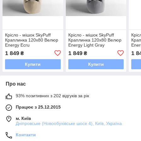
Крісло - мішок SkyPuff
Крісло - мішок SkyPuff
Кріс
Краплинка 120х80 Велюр
Краплинка 120х80 Велюр
Крап
Energy Ecru
Energy Light Gray
Ener
1 849
1 849
1 8
₴
₴
Купити
Купити
Про нас
93% позитивних з 202 відгуків за рік
Працює з 25.12.2015
м. Київ
Дніпровське (Новообухівське шосе 4), Київ, Україна
Контакти