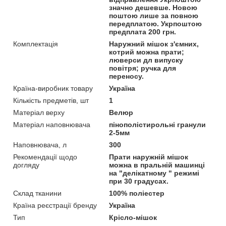
значно дешевше. Новою
поштою лише за повною
передплатою. Укрпоштою
предплата 200 грн.
Комплектація
Наружний мішок з'ємних,
котрий можна прати;
люверси дл випуску
повітря; ручка для
переносу.
Країна-виробник товару
Україна
Кількість предметів, шт
1
Матеріал верху
Велюр
Матеріал наповнювача
пінополістирольні гранули
2-5мм
Наповнювача, л
300
Рекомендації щодо
Прати наружній мішок
догляду
можна в пральній машинці
на "делікатному " режимі
при 30 градусах.
Склад тканини
100% поліестер
Країна реєстрації бренду
Україна
Тип
Крісло-мішок