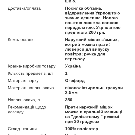
шию.
Доставка/оплата
Посилка об'ємна,
відправлення Укрпоштою
значно дешевше. Новою
поштою лише за повною
передплатою. Укрпоштою
предплата 200 грн.
Комплектація
Наружний мішок з'ємних,
котрий можна прати;
люверси дл випуску
повітря; ручка для
переносу.
Країна-виробник товару
Україна
Кількість предметів, шт
1
Матеріал верху
Оксфорд
Матеріал наповнювача
пінополістирольні гранули
2-5мм
Наповнювача, л
350
Рекомендації щодо
Прати наружній мішок
догляду
можна в пральній машинці
на "делікатному " режимі
при 30 градусах.
Склад тканини
100% поліестер