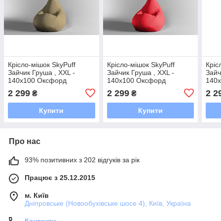
Крісло-мішок SkyPuff
Крісло-мішок SkyPuff
Кріс
Зайчик Груша , XXL -
Зайчик Груша , XXL -
Зайч
140х100 Оксфорд
140х100 Оксфорд
140
600D.PU.WR 509 койот
600D.PU.WR 148
600D
2 299
2 299
2 2
₴
₴
Червоний темний
Купити
Купити
Про нас
93% позитивних з 202 відгуків за рік
Працює з 25.12.2015
м. Київ
Дніпровське (Новообухівське шосе 4), Київ, Україна
Контакти