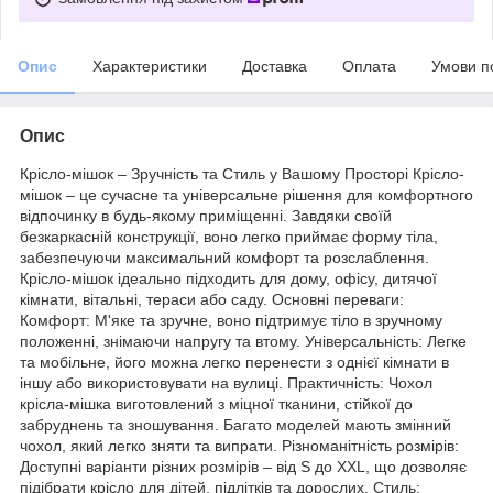
Опис
Характеристики
Доставка
Оплата
Умови п
Опис
Крісло-мішок – Зручність та Стиль у Вашому Просторі Крісло-
мішок – це сучасне та універсальне рішення для комфортного
відпочинку в будь-якому приміщенні. Завдяки своїй
безкаркасній конструкції, воно легко приймає форму тіла,
забезпечуючи максимальний комфорт та розслаблення.
Крісло-мішок ідеально підходить для дому, офісу, дитячої
кімнати, вітальні, тераси або саду. Основні переваги:
Комфорт: М'яке та зручне, воно підтримує тіло в зручному
положенні, знімаючи напругу та втому. Універсальність: Легке
та мобільне, його можна легко перенести з однієї кімнати в
іншу або використовувати на вулиці. Практичність: Чохол
крісла-мішка виготовлений з міцної тканини, стійкої до
забруднень та зношування. Багато моделей мають змінний
чохол, який легко зняти та випрати. Різноманітність розмірів:
Доступні варіанти різних розмірів – від S до XXL, що дозволяє
підібрати крісло для дітей, підлітків та дорослих. Стиль: