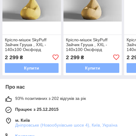
Крісло-мішок SkyPuff
Крісло-мішок SkyPuff
Кріс
Зайчик Груша , XXL -
Зайчик Груша , XXL -
Зайч
140х100 Оксфорд
140х100 Оксфорд
140
600D.PU.WR 111 Жовтий
600D.PU.WR 114
600D
2 299
2 299
2 2
₴
₴
Гірчичний
Купити
Купити
Про нас
93% позитивних з 202 відгуків за рік
Працює з 25.12.2015
м. Київ
Дніпровське (Новообухівське шосе 4), Київ, Україна
Контакти