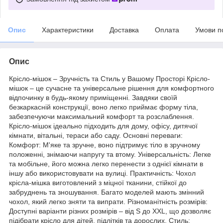
Опис
Характеристики
Доставка
Оплата
Умови п
Опис
Крісло-мішок – Зручність та Стиль у Вашому Просторі Крісло-
мішок – це сучасне та універсальне рішення для комфортного
відпочинку в будь-якому приміщенні. Завдяки своїй
безкаркасній конструкції, воно легко приймає форму тіла,
забезпечуючи максимальний комфорт та розслаблення.
Крісло-мішок ідеально підходить для дому, офісу, дитячої
кімнати, вітальні, тераси або саду. Основні переваги:
Комфорт: М'яке та зручне, воно підтримує тіло в зручному
положенні, знімаючи напругу та втому. Універсальність: Легке
та мобільне, його можна легко перенести з однієї кімнати в
іншу або використовувати на вулиці. Практичність: Чохол
крісла-мішка виготовлений з міцної тканини, стійкої до
забруднень та зношування. Багато моделей мають змінний
чохол, який легко зняти та випрати. Різноманітність розмірів:
Доступні варіанти різних розмірів – від S до XXL, що дозволяє
підібрати крісло для дітей, підлітків та дорослих. Стиль: