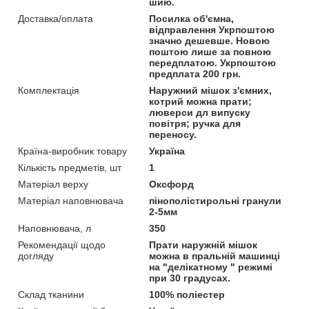
шию.
Доставка/оплата
Посилка об'ємна,
відправлення Укрпоштою
значно дешевше. Новою
поштою лише за повною
передплатою. Укрпоштою
предплата 200 грн.
Комплектація
Наружний мішок з'ємних,
котрий можна прати;
люверси дл випуску
повітря; ручка для
переносу.
Країна-виробник товару
Україна
Кількість предметів, шт
1
Матеріал верху
Оксфорд
Матеріал наповнювача
пінополістирольні гранули
2-5мм
Наповнювача, л
350
Рекомендації щодо
Прати наружній мішок
догляду
можна в пральній машинці
на "делікатному " режимі
при 30 градусах.
Склад тканини
100% поліестер