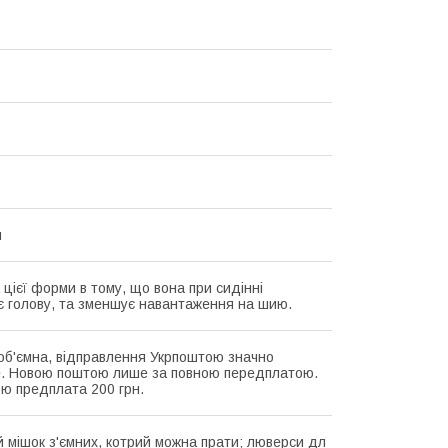
я
 цієї форми в тому, що вона при сидінні
є голову, та зменшує навантаження на шию.
об'ємна, відправлення Укрпоштою значно
. Новою поштою лише за повною передплатою.
ю предплата 200 грн.
 мішок з'ємних, котрий можна прати; люверси дл