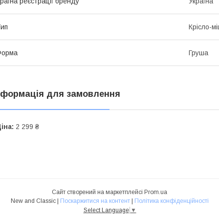
раїна реєстрації бренду
Україна
ип
Крісло-м
Форма
Груша
нформація для замовлення
іна:
2 299 ₴
Сайт створений на маркетплейсі
Prom.ua
New and Classic |
Поскаржитися на контент
|
Політика конфіденційності
Select Language
▼