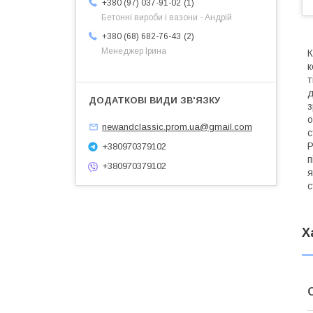
1
+380 (97) 037-91-02
Бетонні вироби і вазони - Андрій
2
+380 (68) 682-76-43
Менеджер Ірина
К
к
т
д
з
о
newandclassic.prom.ua@gmail.com
с
Р
+380970379102
п
+380970379102
я
с
Х