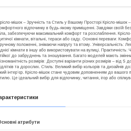
рісло-мішок – Зручність та Стиль у Вашому Просторі Крісло-мішок 
омфортного відпочинку в будь-якому приміщенні. Завдяки своїй без
іла, забезпечуючи максимальний комфорт та розслаблення. Крісло-
итячої кімнати, вітальні, тераси або саду. Основні переваги: Комфо
ручному положенні, знімаючи напругу та втому. Універсальність: Ле
днієї кімнати в іншу або використовувати на вулиці. Практичність: 
тійкої до забруднень та зношування. Багато моделей мають змінни
ізноманітність розмірів: Доступні варіанти різних розмірів – від S 
ідлітків та дорослих. Стиль: Великий вибір кольорів та дизайнів до
кий інтер’єр. Крісло-мішок стане чудовим доповненням до вашого 
тилю. Це ідеальний вибір для відпочинку, читання, ігор або спілку
арактеристики
Основні атрибути