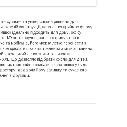
– це сучасне та універсальне рішення для
каркасній конструкції, воно легко приймає форму
мішок ідеально підходить для дому, офісу,
рт: М'яке та зручне, воно підтримує тіло в
гке та мобільне, його можна легко перенести з
Чохол крісла-мішка виготовлений з міцної тканини,
й чохол, який легко зняти та випрати.
до XXL, що дозволяє підібрати крісло для дітей,
зволяє гармонійно вписати крісло-мішок у будь-
простору, додаючи йому затишку та сучасного
вання з друзями.