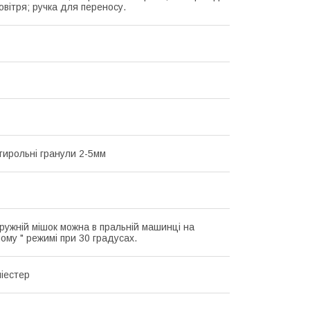
овітря; ручка для переносу.
стирольні гранули 2-5мм
ружній мішок можна в пральній машинці на
ому " режимі при 30 градусах.
іестер