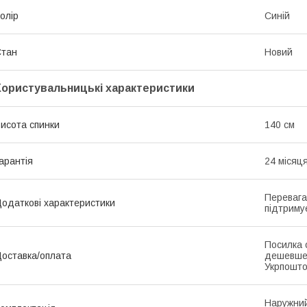
олір
Синій
Стан
Новий
Користувальницькі характеристики
исота спинки
140 см
арантія
24 місяц
Перевага
одаткові характеристики
підтриму
Посилка 
оставка/оплата
дешевше
Укрпошто
Наружний