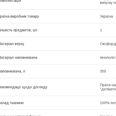
омплектація
випуску п
раїна-виробник товару
Україна
ількість предметів, шт
1
атеріал верху
Оксфорд
атеріал наповнювача
пінополі
аповнювача, л
350
Прати на
екомендації щодо догляду
"делікатн
клад тканини
100% пол