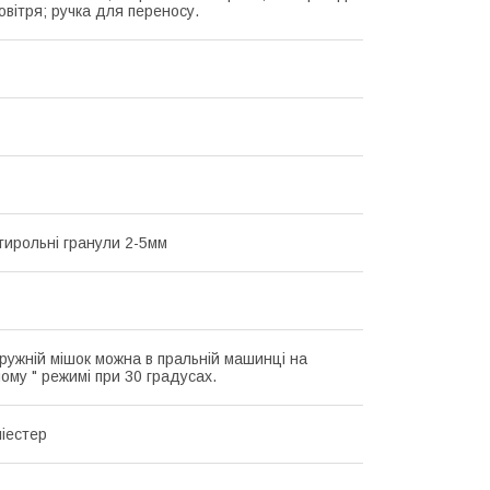
овітря; ручка для переносу.
стирольні гранули 2-5мм
ружній мішок можна в пральній машинці на
ому " режимі при 30 градусах.
іестер