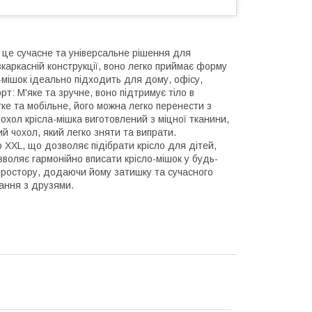
– це сучасне та універсальне рішення для
каркасній конструкції, воно легко приймає форму
мішок ідеально підходить для дому, офісу,
рт: М'яке та зручне, воно підтримує тіло в
гке та мобільне, його можна легко перенести з
Чохол крісла-мішка виготовлений з міцної тканини,
й чохол, який легко зняти та випрати.
до XXL, що дозволяє підібрати крісло для дітей,
зволяє гармонійно вписати крісло-мішок у будь-
простору, додаючи йому затишку та сучасного
вання з друзями.