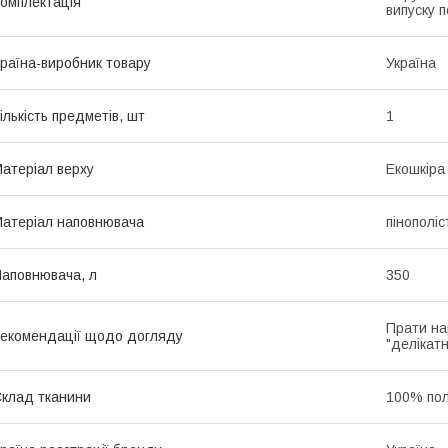
омплектація
випуску п
раїна-виробник товару
Україна
ількість предметів, шт
1
атеріал верху
Екошкіра
атеріал наповнювача
пінополі
аповнювача, л
350
Прати на
екомендації щодо догляду
"делікатн
клад тканини
100% пол