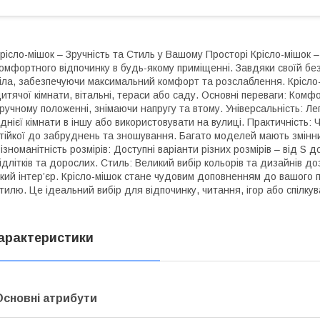
рісло-мішок – Зручність та Стиль у Вашому Просторі Крісло-мішок 
омфортного відпочинку в будь-якому приміщенні. Завдяки своїй без
іла, забезпечуючи максимальний комфорт та розслаблення. Крісло-
итячої кімнати, вітальні, тераси або саду. Основні переваги: Комфо
ручному положенні, знімаючи напругу та втому. Універсальність: Ле
днієї кімнати в іншу або використовувати на вулиці. Практичність: 
тійкої до забруднень та зношування. Багато моделей мають змінни
ізноманітність розмірів: Доступні варіанти різних розмірів – від S 
ідлітків та дорослих. Стиль: Великий вибір кольорів та дизайнів до
кий інтер’єр. Крісло-мішок стане чудовим доповненням до вашого 
тилю. Це ідеальний вибір для відпочинку, читання, ігор або спілку
арактеристики
Основні атрибути