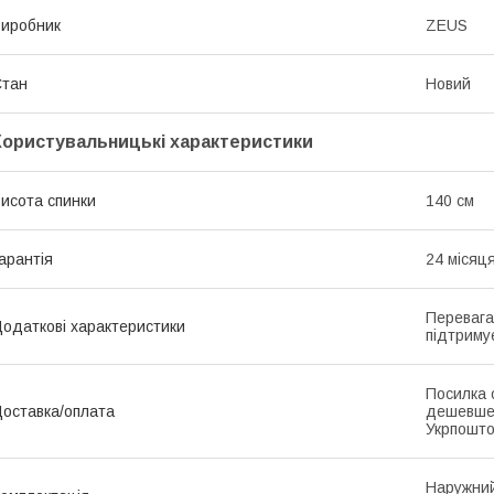
иробник
ZEUS
Стан
Новий
Користувальницькі характеристики
исота спинки
140 см
арантія
24 місяц
Перевага
одаткові характеристики
підтриму
Посилка 
оставка/оплата
дешевше
Укрпошто
Наружний