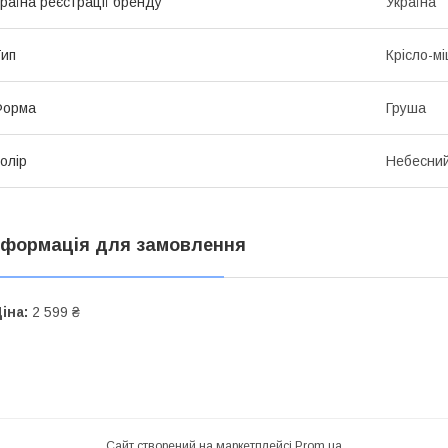
раїна реєстрації бренду
Україна
ип
Крісло-м
Форма
Груша
олір
Небесни
нформація для замовлення
іна:
2 599 ₴
Сайт створений на маркетплейсі
Prom.ua