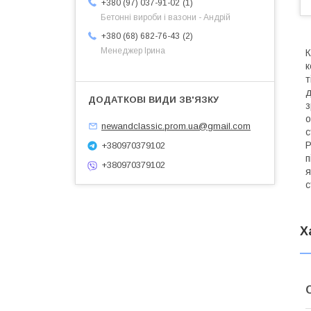
1
+380 (97) 037-91-02
Бетонні вироби і вазони - Андрій
2
+380 (68) 682-76-43
Менеджер Ірина
К
к
т
д
з
о
newandclassic.prom.ua@gmail.com
с
Р
+380970379102
п
+380970379102
я
с
Х