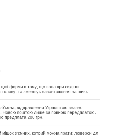
я
 цієї форми в тому, що вона при сидінні
є голову, та зменшує навантаження на шию.
об'ємна, відправлення Укрпоштою значно
. Новою поштою лише за повною передплатою.
ю предплата 200 грн.
 мішок з'ємних, котрий можна прати; люверси дл