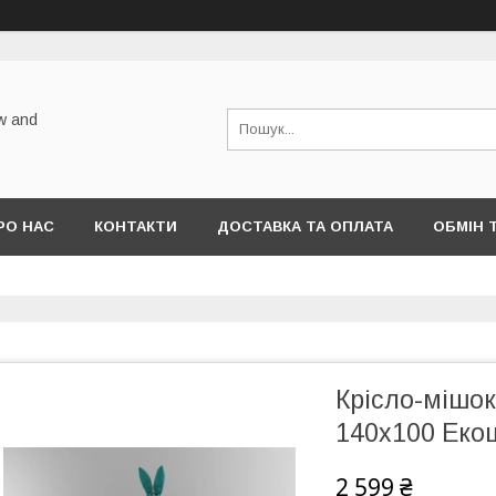
w and
РО НАС
КОНТАКТИ
ДОСТАВКА ТА ОПЛАТА
ОБМІН 
Крісло-мішок
140х100 Екош
2 599 ₴