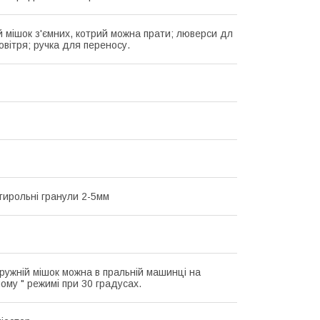
 мішок з'ємних, котрий можна прати; люверси дл
овітря; ручка для переносу.
стирольні гранули 2-5мм
ружній мішок можна в пральній машинці на
ому " режимі при 30 градусах.