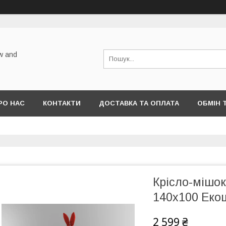
w and
РО НАС
КОНТАКТИ
ДОСТАВКА ТА ОПЛАТА
ОБМІН 
Крісло-мішок
140х100 Екош
2 599 ₴