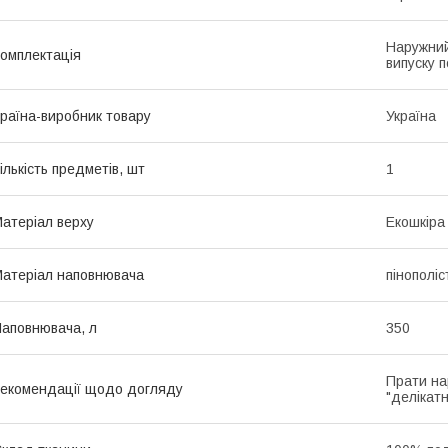
Наружний
омплектація
випуску п
раїна-виробник товару
Україна
ількість предметів, шт
1
атеріал верху
Екошкіра
атеріал наповнювача
пінополі
аповнювача, л
350
Прати на
екомендації щодо догляду
"делікатн