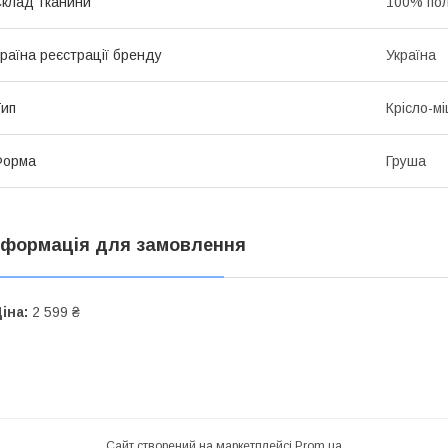
клад тканини
100% пол
раїна реєстрації бренду
Україна
ип
Крісло-м
Форма
Груша
нформація для замовлення
іна:
2 599 ₴
Сайт створений на маркетплейсі
Prom.ua