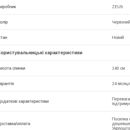
иробник
ZEUS
олір
Червони
Стан
Новий
Користувальницькі характеристики
исота спинки
140 см
арантія
24 місяц
Перевага
одаткові характеристики
підтриму
Посилка 
оставка/оплата
дешевше
Укрпошто