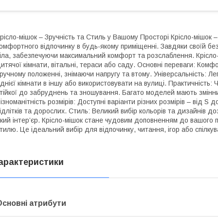
рісло-мішок – Зручність та Стиль у Вашому Просторі Крісло-мішок 
омфортного відпочинку в будь-якому приміщенні. Завдяки своїй без
іла, забезпечуючи максимальний комфорт та розслаблення. Крісло-
итячої кімнати, вітальні, тераси або саду. Основні переваги: Комфо
ручному положенні, знімаючи напругу та втому. Універсальність: Ле
днієї кімнати в іншу або використовувати на вулиці. Практичність: 
тійкої до забруднень та зношування. Багато моделей мають змінни
ізноманітність розмірів: Доступні варіанти різних розмірів – від S 
ідлітків та дорослих. Стиль: Великий вибір кольорів та дизайнів до
кий інтер’єр. Крісло-мішок стане чудовим доповненням до вашого 
тилю. Це ідеальний вибір для відпочинку, читання, ігор або спілку
арактеристики
Основні атрибути