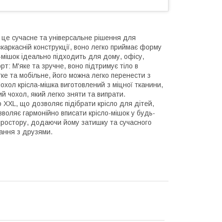
– це сучасне та універсальне рішення для
каркасній конструкції, воно легко приймає форму
мішок ідеально підходить для дому, офісу,
рт: М'яке та зручне, воно підтримує тіло в
гке та мобільне, його можна легко перенести з
Чохол крісла-мішка виготовлений з міцної тканини,
й чохол, який легко зняти та випрати.
до XXL, що дозволяє підібрати крісло для дітей,
зволяє гармонійно вписати крісло-мішок у будь-
простору, додаючи йому затишку та сучасного
вання з друзями.