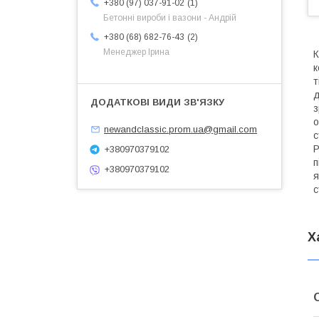
1
+380 (97) 037-91-02
Бетонні вироби і вазони - Андрій
2
+380 (68) 682-76-43
Менеджер Ірина
К
к
т
д
з
о
newandclassic.prom.ua@gmail.com
с
Р
+380970379102
п
+380970379102
я
с
Х