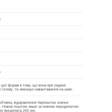
й
я
 цієї форми в тому, що вона при сидінні
є голову, та зменшує навантаження на шию.
об'ємна, відправлення Укрпоштою значно
. Новою поштою лише за повною передплатою.
ю предплата 200 грн.