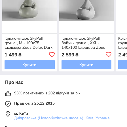
Крісло-мішок SkyPuff
Крісло-мішок SkyPuff
Кріс
груша , M - 100х75
Зайчик груша , XXL -
груш
Екошкіра Zeus Delux Dark
140х100 Екошкіра Zeus
Екош
Gray
Delux Gray
Gra
1 499
2 599
2 4
₴
₴
Купити
Купити
Про нас
93% позитивних з 202 відгуків за рік
Працює з 25.12.2015
м. Київ
Дніпровське (Новообухівське шосе 4), Київ, Україна