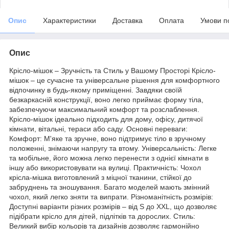
Опис
Характеристики
Доставка
Оплата
Умови п
Опис
Крісло-мішок – Зручність та Стиль у Вашому Просторі Крісло-
мішок – це сучасне та універсальне рішення для комфортного
відпочинку в будь-якому приміщенні. Завдяки своїй
безкаркасній конструкції, воно легко приймає форму тіла,
забезпечуючи максимальний комфорт та розслаблення.
Крісло-мішок ідеально підходить для дому, офісу, дитячої
кімнати, вітальні, тераси або саду. Основні переваги:
Комфорт: М'яке та зручне, воно підтримує тіло в зручному
положенні, знімаючи напругу та втому. Універсальність: Легке
та мобільне, його можна легко перенести з однієї кімнати в
іншу або використовувати на вулиці. Практичність: Чохол
крісла-мішка виготовлений з міцної тканини, стійкої до
забруднень та зношування. Багато моделей мають змінний
чохол, який легко зняти та випрати. Різноманітність розмірів:
Доступні варіанти різних розмірів – від S до XXL, що дозволяє
підібрати крісло для дітей, підлітків та дорослих. Стиль:
Великий вибір кольорів та дизайнів дозволяє гармонійно