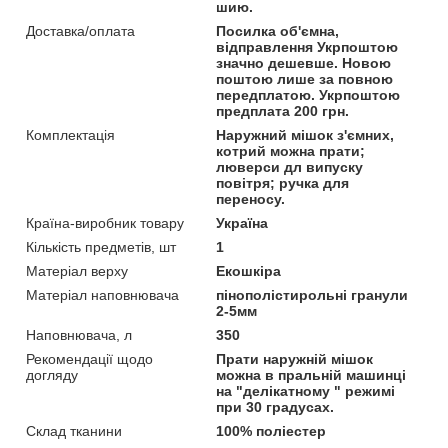
шию.
Доставка/оплата
Посилка об'ємна,
відправлення Укрпоштою
значно дешевше. Новою
поштою лише за повною
передплатою. Укрпоштою
предплата 200 грн.
Комплектація
Наружний мішок з'ємних,
котрий можна прати;
люверси дл випуску
повітря; ручка для
переносу.
Країна-виробник товару
Україна
Кількість предметів, шт
1
Матеріал верху
Екошкіра
Матеріал наповнювача
пінополістирольні гранули
2-5мм
Наповнювача, л
350
Рекомендації щодо
Прати наружній мішок
догляду
можна в пральній машинці
на "делікатному " режимі
при 30 градусах.
Склад тканини
100% поліестер