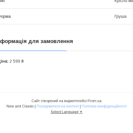
ип
Крісло-м
Форма
Груша
нформація для замовлення
іна:
2 599 ₴
Сайт створений на маркетплейсі
Prom.ua
New and Classic |
Поскаржитися на контент
|
Політика конфіденційності
Select Language
▼