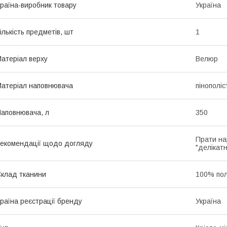
раїна-виробник товару
Україна
ількість предметів, шт
1
атеріал верху
Велюр
атеріал наповнювача
пінополі
аповнювача, л
350
Прати на
екомендації щодо догляду
"делікатн
клад тканини
100% пол
раїна реєстрації бренду
Україна