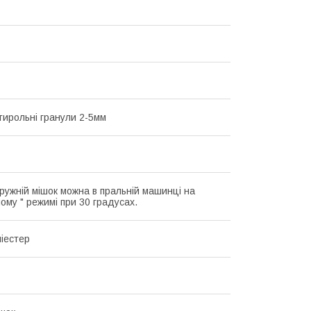
стирольні гранули 2-5мм
ружній мішок можна в пральній машинці на
ому " режимі при 30 градусах.
іестер