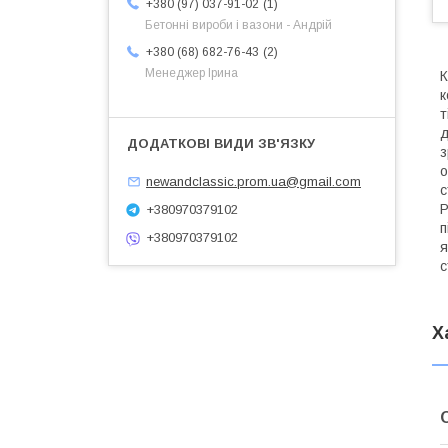
1
+380 (97) 037-91-02
Бетонні вироби і вазони - Андрій
2
+380 (68) 682-76-43
Менеджер Ірина
К
к
т
д
з
о
newandclassic.prom.ua@gmail.com
с
Р
+380970379102
п
+380970379102
я
с
Х