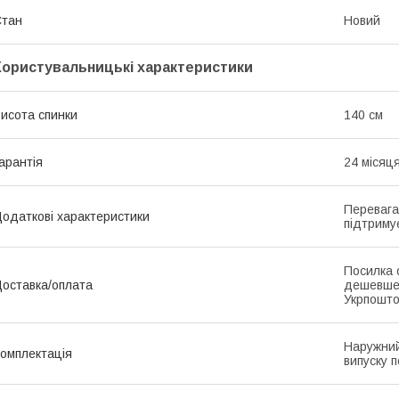
Стан
Новий
Користувальницькі характеристики
исота спинки
140 см
арантія
24 місяц
Перевага
одаткові характеристики
підтриму
Посилка 
оставка/оплата
дешевше
Укрпошто
Наружний
омплектація
випуску п