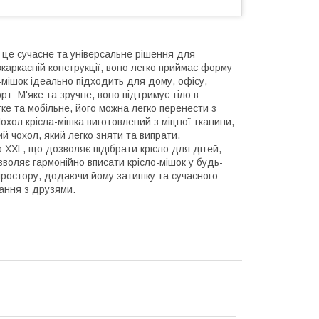
– це сучасне та універсальне рішення для
каркасній конструкції, воно легко приймає форму
мішок ідеально підходить для дому, офісу,
рт: М'яке та зручне, воно підтримує тіло в
гке та мобільне, його можна легко перенести з
Чохол крісла-мішка виготовлений з міцної тканини,
й чохол, який легко зняти та випрати.
до XXL, що дозволяє підібрати крісло для дітей,
зволяє гармонійно вписати крісло-мішок у будь-
простору, додаючи йому затишку та сучасного
вання з друзями.