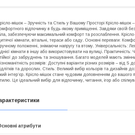
рісло-мішок – Зручність та Стиль у Вашому Просторі Крісло-мішок 
омфортного відпочинку в будь-якому приміщенні. Завдяки своїй без
іла, забезпечуючи максимальний комфорт та розслаблення. Крісло-
итячої кімнати, вітальні, тераси або саду. Основні переваги: Комфо
ручному положенні, знімаючи напругу та втому. Універсальність: Ле
днієї кімнати в іншу або використовувати на вулиці. Практичність: 
тійкої до забруднень та зношування. Багато моделей мають змінни
ізноманітність розмірів: Доступні варіанти різних розмірів – від S 
ідлітків та дорослих. Стиль: Великий вибір кольорів та дизайнів до
кий інтер’єр. Крісло-мішок стане чудовим доповненням до вашого 
тилю. Це ідеальний вибір для відпочинку, читання, ігор або спілку
арактеристики
Основні атрибути