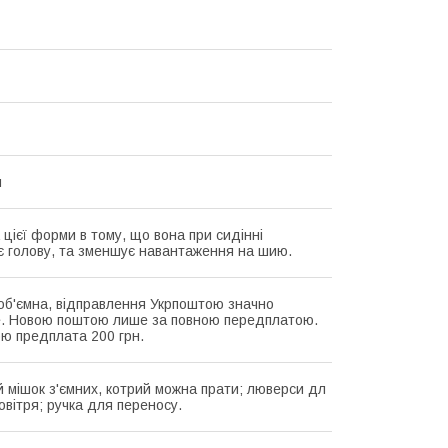
я
 цієї форми в тому, що вона при сидінні
є голову, та зменшує навантаження на шию.
об'ємна, відправлення Укрпоштою значно
. Новою поштою лише за повною передплатою.
ю предплата 200 грн.
 мішок з'ємних, котрий можна прати; люверси дл
овітря; ручка для переносу.