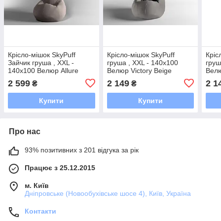
Крісло-мішок SkyPuff
Крісло-мішок SkyPuff
Кріс
Зайчик груша , XXL -
груша , XXL - 140х100
груш
140х100 Велюр Allure
Велюр Victory Beige
Велю
Beige
2 599
2 149
2 1
₴
₴
Купити
Купити
Про нас
93% позитивних з 201 відгука за рік
Працює з 25.12.2015
м. Київ
Дніпровське (Новообухівське шосе 4), Київ, Україна
Контакти