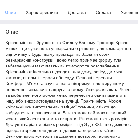
Опис
Характеристики
Доставка
Оплата
Умови п
Опис
Крісло-мішок – Зручність та Стиль у Вашому Просторі Крісло-
мішок – це сучасне та універсальне рішення для комфортного
відпочинку в будь-якому приміщенні. Завдяки своїй
безкаркасній конструкції, воно легко приймає форму тіла,
забезпечуючи максимальний комфорт та розслаблення.
Крісло-мішок ідеально підходить для дому, офісу, дитячої
кімнати, вітальні, тераси або саду. Основні переваги:
Комфорт: М'яке та зручне, воно підтримує тіло в зручному
положенні, знімаючи напругу та втому. Універсальність: Легке
та мобільне, його можна легко перенести з однієї кімнати в
іншу або використовувати на вулиці. Практичність: Чохол
крісла-мішка виготовлений з міцної тканини, стійкої до
забруднень та зношування. Багато моделей мають змінний
чохол, який легко зняти та випрати. Різноманітність розмірів:
Доступні варіанти різних розмірів – від S до XXL, що дозволяє
підібрати крісло для дітей, підлітків та дорослих. Стиль:
Великий вибір кольорів та дизайнів дозволяє гармонійно