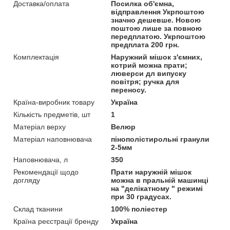
Доставка/оплата
Посилка об'ємна,
відправлення Укрпоштою
значно дешевше. Новою
поштою лише за повною
передплатою. Укрпоштою
предплата 200 грн.
Комплектація
Наружний мішок з'ємних,
котрий можна прати;
люверси дл випуску
повітря; ручка для
переносу.
Країна-виробник товару
Україна
Кількість предметів, шт
1
Матеріал верху
Велюр
Матеріал наповнювача
пінополістирольні гранули
2-5мм
Наповнювача, л
350
Рекомендації щодо
Прати наружній мішок
догляду
можна в пральній машинці
на "делікатному " режимі
при 30 градусах.
Склад тканини
100% поліестер
Країна реєстрації бренду
Україна