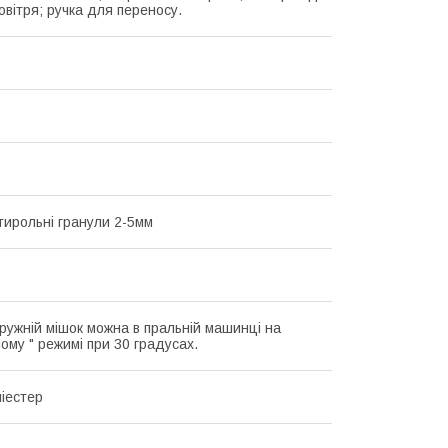
овітря; ручка для переносу.
стирольні гранули 2-5мм
ружній мішок можна в пральній машинці на
ому " режимі при 30 градусах.
іестер