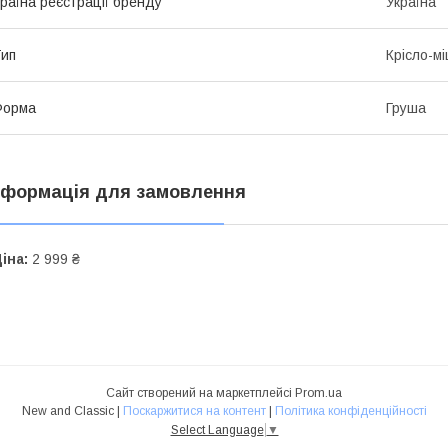
раїна реєстрації бренду
Україна
ип
Крісло-м
Форма
Груша
нформація для замовлення
іна:
2 999 ₴
Сайт створений на маркетплейсі
Prom.ua
New and Classic |
Поскаржитися на контент
|
Політика конфіденційності
Select Language
▼