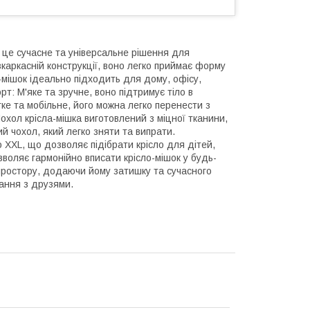
– це сучасне та універсальне рішення для
каркасній конструкції, воно легко приймає форму
мішок ідеально підходить для дому, офісу,
рт: М'яке та зручне, воно підтримує тіло в
гке та мобільне, його можна легко перенести з
Чохол крісла-мішка виготовлений з міцної тканини,
й чохол, який легко зняти та випрати.
до XXL, що дозволяє підібрати крісло для дітей,
зволяє гармонійно вписати крісло-мішок у будь-
простору, додаючи йому затишку та сучасного
вання з друзями.