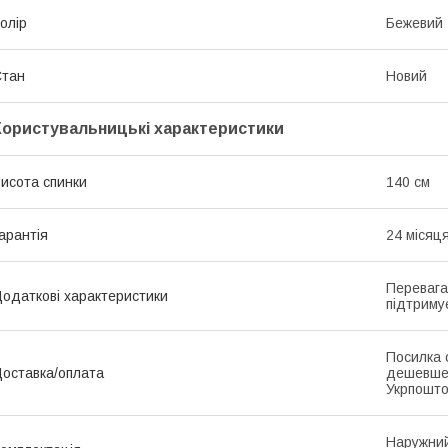
олір
Бежевий
Стан
Новий
Користувальницькі характеристики
исота спинки
140 см
арантія
24 місяц
Перевага
одаткові характеристики
підтриму
Посилка 
оставка/оплата
дешевше
Укрпошто
Наружний