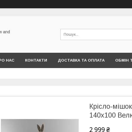
w and
РО НАС
КОНТАКТИ
ДОСТАВКА ТА ОПЛАТА
ОБМІН 
Крісло-мішок
140х100 Велю
2 999 ₴