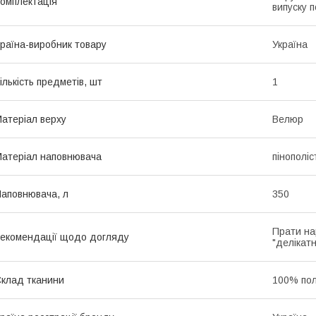
омплектація
випуску п
раїна-виробник товару
Україна
ількість предметів, шт
1
атеріал верху
Велюр
атеріал наповнювача
пінополі
аповнювача, л
350
Прати на
екомендації щодо догляду
"делікатн
клад тканини
100% пол