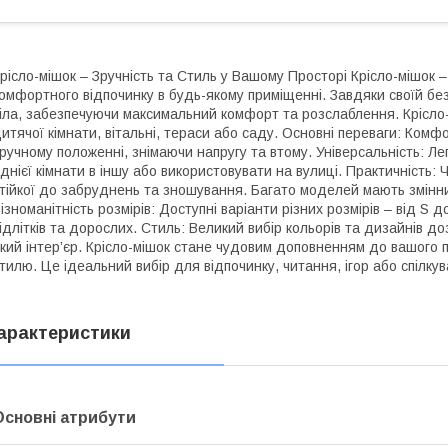
рісло-мішок – Зручність та Стиль у Вашому Просторі Крісло-мішок 
омфортного відпочинку в будь-якому приміщенні. Завдяки своїй без
іла, забезпечуючи максимальний комфорт та розслаблення. Крісло-
итячої кімнати, вітальні, тераси або саду. Основні переваги: Комфо
ручному положенні, знімаючи напругу та втому. Універсальність: Ле
днієї кімнати в іншу або використовувати на вулиці. Практичність: 
тійкої до забруднень та зношування. Багато моделей мають змінни
ізноманітність розмірів: Доступні варіанти різних розмірів – від S 
ідлітків та дорослих. Стиль: Великий вибір кольорів та дизайнів до
кий інтер’єр. Крісло-мішок стане чудовим доповненням до вашого 
тилю. Це ідеальний вибір для відпочинку, читання, ігор або спілку
арактеристики
Основні атрибути