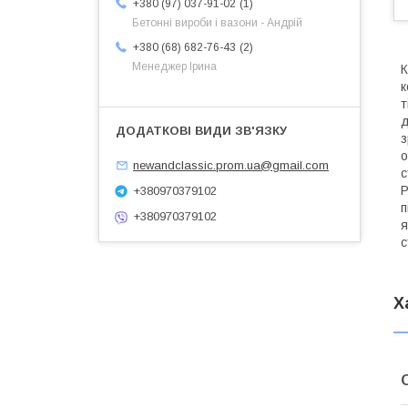
1
+380 (97) 037-91-02
Бетонні вироби і вазони - Андрій
2
+380 (68) 682-76-43
Менеджер Ірина
К
к
т
д
з
о
newandclassic.prom.ua@gmail.com
с
Р
+380970379102
п
+380970379102
я
с
Х