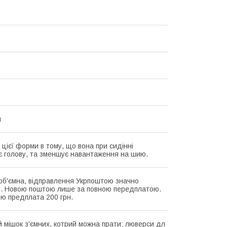
я
 цієї форми в тому, що вона при сидінні
є голову, та зменшує навантаження на шию.
об'ємна, відправлення Укрпоштою значно
. Новою поштою лише за повною передплатою.
ю предплата 200 грн.
 мішок з'ємних, котрий можна прати; люверси дл