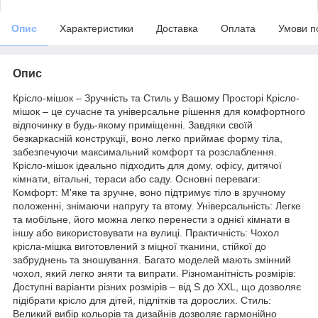
Опис
Характеристики
Доставка
Оплата
Умови п
Опис
Крісло-мішок – Зручність та Стиль у Вашому Просторі Крісло-
мішок – це сучасне та універсальне рішення для комфортного
відпочинку в будь-якому приміщенні. Завдяки своїй
безкаркасній конструкції, воно легко приймає форму тіла,
забезпечуючи максимальний комфорт та розслаблення.
Крісло-мішок ідеально підходить для дому, офісу, дитячої
кімнати, вітальні, тераси або саду. Основні переваги:
Комфорт: М'яке та зручне, воно підтримує тіло в зручному
положенні, знімаючи напругу та втому. Універсальність: Легке
та мобільне, його можна легко перенести з однієї кімнати в
іншу або використовувати на вулиці. Практичність: Чохол
крісла-мішка виготовлений з міцної тканини, стійкої до
забруднень та зношування. Багато моделей мають змінний
чохол, який легко зняти та випрати. Різноманітність розмірів:
Доступні варіанти різних розмірів – від S до XXL, що дозволяє
підібрати крісло для дітей, підлітків та дорослих. Стиль:
Великий вибір кольорів та дизайнів дозволяє гармонійно