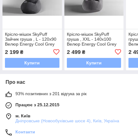
Крісло-мішок SkyPuff
Крісло-мішок SkyPuff
Кріс
Зайчик груша , L - 120х90
груша , XXL - 140х100
груш
Велюр Energy Cool Grey
Велюр Energy Cool Grey
Велю
2 199
2 499
2 4
₴
₴
Купити
Купити
Про нас
93% позитивних з 201 відгука за рік
Працює з 25.12.2015
м. Київ
Дніпровське (Новообухівське шосе 4), Київ, Україна
Контакти