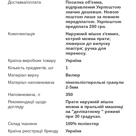
Доставка/оплата
Посилка об'ємна,
відправлення Укрпоштою
значно дешевше. Новою
поштою лише за повною
передплатою. Укрпоштою
предплата 200 грн.
Комплектація
Наружний мішок з'ємних,
котрий можна прати;
люверси дл випуску
повітря; ручка для
переносу.
Країна-виробник товару
Україна
Кількість предметів, шт
1
Матеріал верху
Велюр
Матеріал наповнювача
пінополістирольні гранули
2-5мм
Наповнювача, л
350
Рекомендації щодо
Прати наружній мішок
догляду
можна в пральній машинці
на "делікатному " режимі
при 30 градусах.
Склад тканини
100% поліестер
Країна реєстрації бренду
Україна