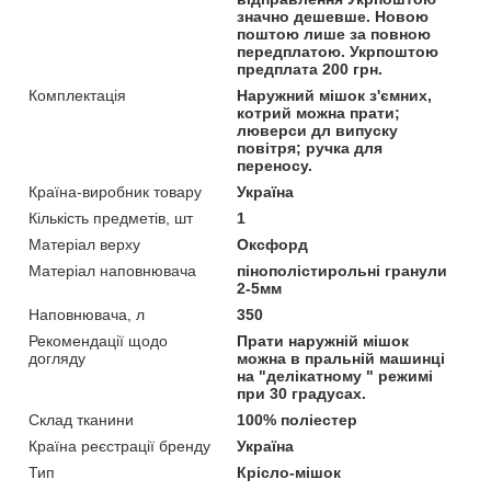
значно дешевше. Новою
поштою лише за повною
передплатою. Укрпоштою
предплата 200 грн.
Комплектація
Наружний мішок з'ємних,
котрий можна прати;
люверси дл випуску
повітря; ручка для
переносу.
Країна-виробник товару
Україна
Кількість предметів, шт
1
Матеріал верху
Оксфорд
Матеріал наповнювача
пінополістирольні гранули
2-5мм
Наповнювача, л
350
Рекомендації щодо
Прати наружній мішок
догляду
можна в пральній машинці
на "делікатному " режимі
при 30 градусах.
Склад тканини
100% поліестер
Країна реєстрації бренду
Україна
Тип
Крісло-мішок