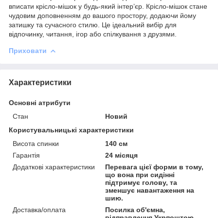
вписати крісло-мішок у будь-який інтер’єр. Крісло-мішок стане
чудовим доповненням до вашого простору, додаючи йому
затишку та сучасного стилю. Це ідеальний вибір для
відпочинку, читання, ігор або спілкування з друзями.
Приховати
Характеристики
Основні атрибути
Стан
Новий
Користувальницькі характеристики
Висота спинки
140 см
Гарантія
24 місяця
Додаткові характеристики
Перевага цієї форми в тому,
що вона при сидінні
підтримує голову, та
зменшує навантаження на
шию.
Доставка/оплата
Посилка об'ємна,
відправлення Укрпоштою