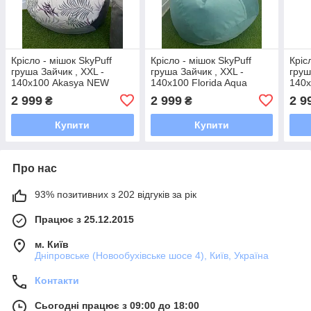
Крісло - мішок SkyPuff
Крісло - мішок SkyPuff
Кріс
груша Зайчик , XXL -
груша Зайчик , XXL -
груш
140х100 Akasya NEW
140х100 Florida Aqua
140х
B197-7+Florida Dark Grey
Aqua
2 999
2 999
2 9
₴
₴
Купити
Купити
Про нас
93% позитивних з 202 відгуків за рік
Працює з 25.12.2015
м. Київ
Дніпровське (Новообухівське шосе 4), Київ, Україна
Контакти
Сьогодні працює з 09:00 до 18:00