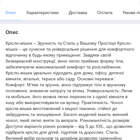
Опис
Характеристики
Доставка
Оплата
Умови п
Опис
Крісло-мішок – Зручність та Стиль у Вашому Просторі Крісло-
мішок – це сучасне та універсальне рішення для комфортного
відпочинку в будь-якому приміщенні. Завдяки своїй
безкаркасній конструкції, воно легко приймає форму тіла,
забезпечуючи максимальний комфорт та розслаблення.
Крісло-мішок ідеально підходить для дому, офісу, дитячої
кімнати, вітальні, тераси або саду. Основні переваги:
Комфорт: М'яке та зручне, воно підтримує тіло в зручному
положенні, знімаючи напругу та втому. Універсальність: Легке
та мобільне, його можна легко перенести з однієї кімнати в
іншу або використовувати на вулиці. Практичність: Чохол
крісла-мішка виготовлений з міцної тканини, стійкої до
забруднень та зношування. Багато моделей мають змінний
чохол, який легко зняти та випрати. Різноманітність розмірів:
Доступні варіанти різних розмірів – від S до XXL, що дозволяє
підібрати крісло для дітей, підлітків та дорослих. Стиль:
Великий вибір кольорів та дизайнів дозволяє гармонійно