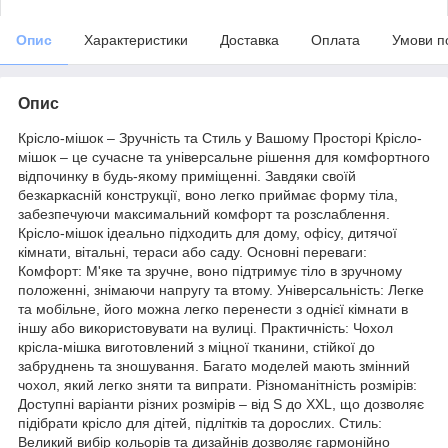
Опис
Характеристики
Доставка
Оплата
Умови п
Опис
Крісло-мішок – Зручність та Стиль у Вашому Просторі Крісло-
мішок – це сучасне та універсальне рішення для комфортного
відпочинку в будь-якому приміщенні. Завдяки своїй
безкаркасній конструкції, воно легко приймає форму тіла,
забезпечуючи максимальний комфорт та розслаблення.
Крісло-мішок ідеально підходить для дому, офісу, дитячої
кімнати, вітальні, тераси або саду. Основні переваги:
Комфорт: М'яке та зручне, воно підтримує тіло в зручному
положенні, знімаючи напругу та втому. Універсальність: Легке
та мобільне, його можна легко перенести з однієї кімнати в
іншу або використовувати на вулиці. Практичність: Чохол
крісла-мішка виготовлений з міцної тканини, стійкої до
забруднень та зношування. Багато моделей мають змінний
чохол, який легко зняти та випрати. Різноманітність розмірів:
Доступні варіанти різних розмірів – від S до XXL, що дозволяє
підібрати крісло для дітей, підлітків та дорослих. Стиль:
Великий вибір кольорів та дизайнів дозволяє гармонійно