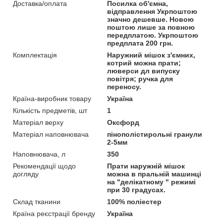
Доставка/оплата
Посилка об'ємна,
відправлення Укрпоштою
значно дешевше. Новою
поштою лише за повною
передплатою. Укрпоштою
предплата 200 грн.
Комплектація
Наружний мішок з'ємних,
котрий можна прати;
люверси дл випуску
повітря; ручка для
переносу.
Країна-виробник товару
Україна
Кількість предметів, шт
1
Матеріал верху
Оксфорд
Матеріал наповнювача
пінополістирольні гранули
2-5мм
Наповнювача, л
350
Рекомендації щодо
Прати наружній мішок
догляду
можна в пральній машинці
на "делікатному " режимі
при 30 градусах.
Склад тканини
100% поліестер
Країна реєстрації бренду
Україна