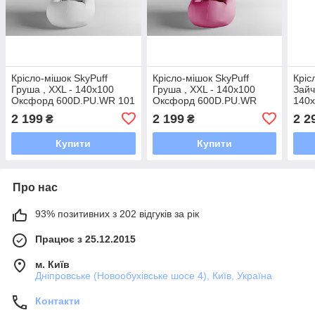
Крісло-мішок SkyPuff
Крісло-мішок SkyPuff
Кріс
Груша , XXL - 140х100
Груша , XXL - 140х100
Зайч
Оксфорд 600D.PU.WR 101
Оксфорд 600D.PU.WR
140
Білий
1056 Рожевий
600D
2 199
2 199
2 2
₴
₴
Купити
Купити
Про нас
93% позитивних з 202 відгуків за рік
Працює з 25.12.2015
м. Київ
Дніпровське (Новообухівське шосе 4), Київ, Україна
Контакти