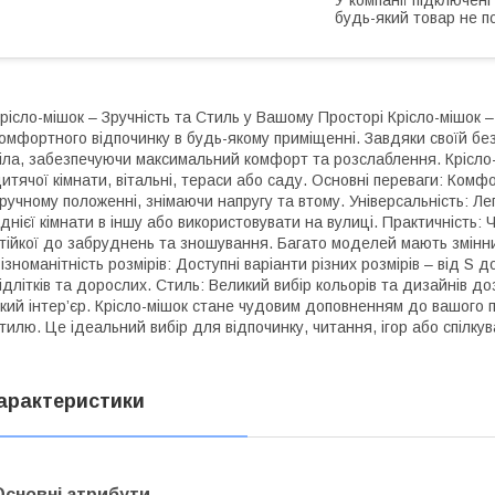
будь-який товар не п
рісло-мішок – Зручність та Стиль у Вашому Просторі Крісло-мішок 
омфортного відпочинку в будь-якому приміщенні. Завдяки своїй без
іла, забезпечуючи максимальний комфорт та розслаблення. Крісло-
итячої кімнати, вітальні, тераси або саду. Основні переваги: Комфо
ручному положенні, знімаючи напругу та втому. Універсальність: Ле
днієї кімнати в іншу або використовувати на вулиці. Практичність: 
тійкої до забруднень та зношування. Багато моделей мають змінни
ізноманітність розмірів: Доступні варіанти різних розмірів – від S 
ідлітків та дорослих. Стиль: Великий вибір кольорів та дизайнів до
кий інтер’єр. Крісло-мішок стане чудовим доповненням до вашого 
тилю. Це ідеальний вибір для відпочинку, читання, ігор або спілку
арактеристики
Основні атрибути