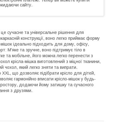
окидаючи сайту.
– це сучасне та універсальне рішення для
каркасній конструкції, воно легко приймає форму
мішок ідеально підходить для дому, офісу,
рт: М'яке та зручне, воно підтримує тіло в
гке та мобільне, його можна легко перенести з
Чохол крісла-мішка виготовлений з міцної тканини,
й чохол, який легко зняти та випрати.
до XXL, що дозволяє підібрати крісло для дітей,
зволяє гармонійно вписати крісло-мішок у будь-
простору, додаючи йому затишку та сучасного
вання з друзями.