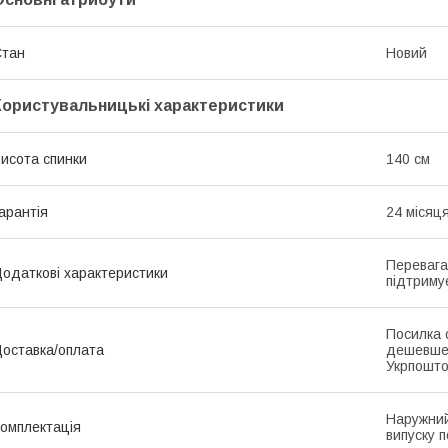
Стан
Новий
Користувальницькі характеристики
исота спинки
140 см
арантія
24 місяц
Перевага
одаткові характеристики
підтриму
Посилка 
оставка/оплата
дешевше
Укрпошто
Наружний
омплектація
випуску п