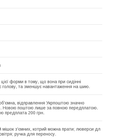
я
 цієї форми в тому, що вона при сидінні
є голову, та зменшує навантаження на шию.
об'ємна, відправлення Укрпоштою значно
. Новою поштою лише за повною передплатою.
ю предплата 200 грн.
 мішок з'ємних, котрий можна прати; люверси дл
овітря; ручка для переносу.