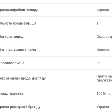
раїна-виробник товару
Україна
ількість предметів, шт
1
атеріал верху
Оксфорд
атеріал наповнювача
пінополі
аповнювача, л
350
Прати на
екомендації щодо догляду
"делікатн
клад тканини
100% пол
раїна реєстрації бренду
Україна