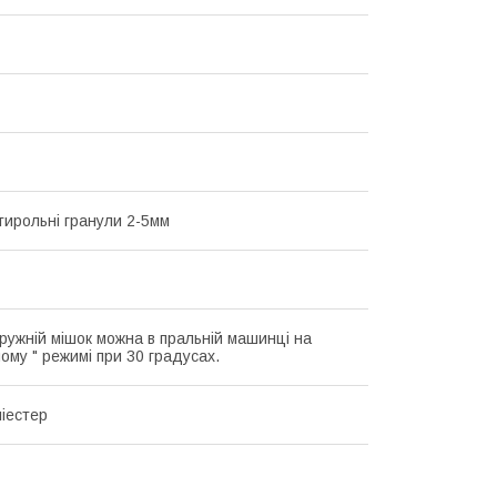
стирольні гранули 2-5мм
ружній мішок можна в пральній машинці на
ому " режимі при 30 градусах.
іестер