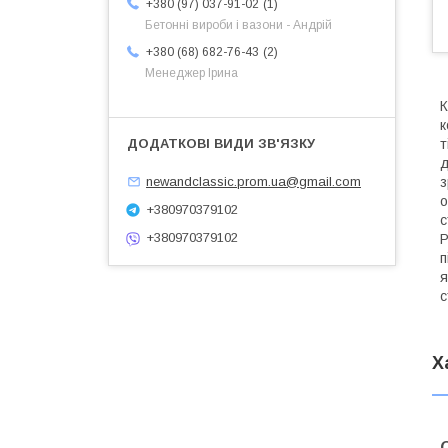
1
+380 (97) 037-91-02
Бетонні вироби і вазони - Андрій
2
+380 (68) 682-76-43
Менеджер Ірина
К
к
т
д
з
newandclassic.prom.ua@gmail.com
о
+380970379102
с
+380970379102
Р
п
я
с
Х