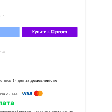
10
Купити з
зони
ротягом 14 днів
за домовленістю
 електронні платежі. Тепер ви можете купити