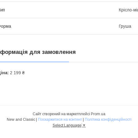
ип
Крісло-м
Форма
Груша
нформація для замовлення
іна:
2 199 ₴
Сайт створений на маркетплейсі
Prom.ua
New and Classic |
Поскаржитися на контент
|
Політика конфіденційності
Select Language
▼