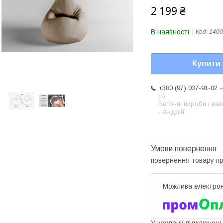
2 199 ₴
В наявності
Код:
1400
Купити
+380 (97) 037-91-02
1
Бетонні вироби і ва
- Андрій
повернення товару п
У компанії підключені