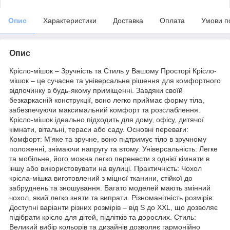
Опис
Характеристики
Доставка
Оплата
Умови п
Опис
Крісло-мішок – Зручність та Стиль у Вашому Просторі Крісло-
мішок – це сучасне та універсальне рішення для комфортного
відпочинку в будь-якому приміщенні. Завдяки своїй
безкаркасній конструкції, воно легко приймає форму тіла,
забезпечуючи максимальний комфорт та розслаблення.
Крісло-мішок ідеально підходить для дому, офісу, дитячої
кімнати, вітальні, тераси або саду. Основні переваги:
Комфорт: М'яке та зручне, воно підтримує тіло в зручному
положенні, знімаючи напругу та втому. Універсальність: Легке
та мобільне, його можна легко перенести з однієї кімнати в
іншу або використовувати на вулиці. Практичність: Чохол
крісла-мішка виготовлений з міцної тканини, стійкої до
забруднень та зношування. Багато моделей мають змінний
чохол, який легко зняти та випрати. Різноманітність розмірів:
Доступні варіанти різних розмірів – від S до XXL, що дозволяє
підібрати крісло для дітей, підлітків та дорослих. Стиль:
Великий вибір кольорів та дизайнів дозволяє гармонійно