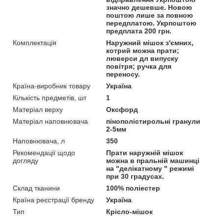
значно дешевше. Новою
поштою лише за повною
передплатою. Укрпоштою
предплата 200 грн.
Комплектація
Наружний мішок з'ємних,
котрий можна прати;
люверси дл випуску
повітря; ручка для
переносу.
Країна-виробник товару
Україна
Кількість предметів, шт
1
Матеріал верху
Оксфорд
Матеріал наповнювача
пінополістирольні гранули
2-5мм
Наповнювача, л
350
Рекомендації щодо
Прати наружній мішок
догляду
можна в пральній машинці
на "делікатному " режимі
при 30 градусах.
Склад тканини
100% поліестер
Країна реєстрації бренду
Україна
Тип
Крісло-мішок