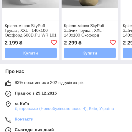
Крісло-мішок SkyPuff
Крісло-мішок SkyPuff
Кріс
Груша , XXL - 140х100
Зайчик Груша , XXL -
Зайч
Оксфорд 600D.PU.WR 101
140х100 Оксфорд
140
Білий
600D.PU.WR 509 койот
600
2 199
2 299
2 2
₴
₴
мал
Купити
Купити
Про нас
93% позитивних з 202 відгуків за рік
Працює з 25.12.2015
м. Київ
Дніпровське (Новообухівське шосе 4), Київ, Україна
Контакти
Сьогодні вихідний