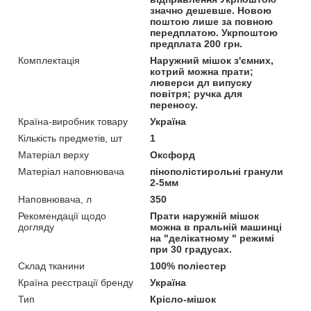
значно дешевше. Новою
поштою лише за повною
передплатою. Укрпоштою
предплата 200 грн.
Комплектація
Наружний мішок з'ємних,
котрий можна прати;
люверси дл випуску
повітря; ручка для
переносу.
Країна-виробник товару
Україна
Кількість предметів, шт
1
Матеріал верху
Оксфорд
Матеріал наповнювача
пінополістирольні гранули
2-5мм
Наповнювача, л
350
Рекомендації щодо
Прати наружній мішок
догляду
можна в пральній машинці
на "делікатному " режимі
при 30 градусах.
Склад тканини
100% поліестер
Країна реєстрації бренду
Україна
Тип
Крісло-мішок