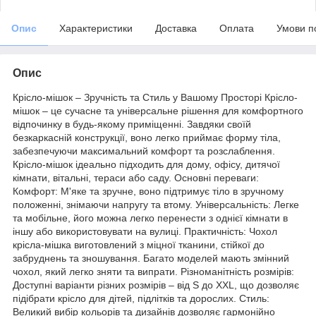
Опис
Характеристики
Доставка
Оплата
Умови п
Опис
Крісло-мішок – Зручність та Стиль у Вашому Просторі Крісло-
мішок – це сучасне та універсальне рішення для комфортного
відпочинку в будь-якому приміщенні. Завдяки своїй
безкаркасній конструкції, воно легко приймає форму тіла,
забезпечуючи максимальний комфорт та розслаблення.
Крісло-мішок ідеально підходить для дому, офісу, дитячої
кімнати, вітальні, тераси або саду. Основні переваги:
Комфорт: М'яке та зручне, воно підтримує тіло в зручному
положенні, знімаючи напругу та втому. Універсальність: Легке
та мобільне, його можна легко перенести з однієї кімнати в
іншу або використовувати на вулиці. Практичність: Чохол
крісла-мішка виготовлений з міцної тканини, стійкої до
забруднень та зношування. Багато моделей мають змінний
чохол, який легко зняти та випрати. Різноманітність розмірів:
Доступні варіанти різних розмірів – від S до XXL, що дозволяє
підібрати крісло для дітей, підлітків та дорослих. Стиль:
Великий вибір кольорів та дизайнів дозволяє гармонійно