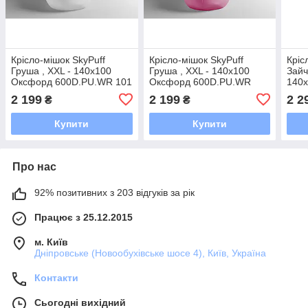
Крісло-мішок SkyPuff
Крісло-мішок SkyPuff
Кріс
Груша , XXL - 140х100
Груша , XXL - 140х100
Зайч
Оксфорд 600D.PU.WR 101
Оксфорд 600D.PU.WR
140
Білий
1056 Рожевий
600D
2 199
2 199
2 2
₴
₴
Купити
Купити
Про нас
92% позитивних з 203 відгуків за рік
Працює з 25.12.2015
м. Київ
Дніпровське (Новообухівське шосе 4), Київ, Україна
Контакти
Сьогодні вихідний