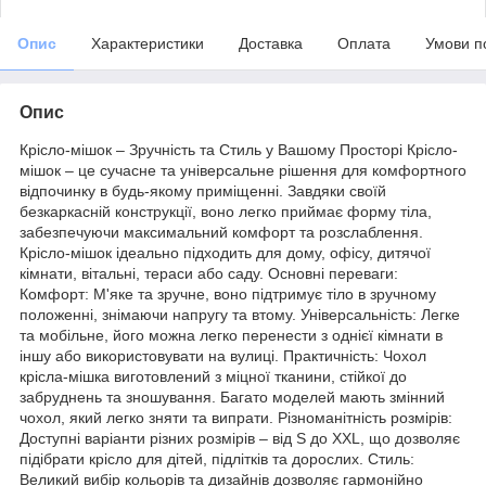
Опис
Характеристики
Доставка
Оплата
Умови п
Опис
Крісло-мішок – Зручність та Стиль у Вашому Просторі Крісло-
мішок – це сучасне та універсальне рішення для комфортного
відпочинку в будь-якому приміщенні. Завдяки своїй
безкаркасній конструкції, воно легко приймає форму тіла,
забезпечуючи максимальний комфорт та розслаблення.
Крісло-мішок ідеально підходить для дому, офісу, дитячої
кімнати, вітальні, тераси або саду. Основні переваги:
Комфорт: М'яке та зручне, воно підтримує тіло в зручному
положенні, знімаючи напругу та втому. Універсальність: Легке
та мобільне, його можна легко перенести з однієї кімнати в
іншу або використовувати на вулиці. Практичність: Чохол
крісла-мішка виготовлений з міцної тканини, стійкої до
забруднень та зношування. Багато моделей мають змінний
чохол, який легко зняти та випрати. Різноманітність розмірів:
Доступні варіанти різних розмірів – від S до XXL, що дозволяє
підібрати крісло для дітей, підлітків та дорослих. Стиль:
Великий вибір кольорів та дизайнів дозволяє гармонійно