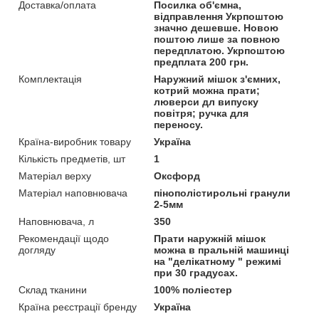
Доставка/оплата
Посилка об'ємна,
відправлення Укрпоштою
значно дешевше. Новою
поштою лише за повною
передплатою. Укрпоштою
предплата 200 грн.
Комплектація
Наружний мішок з'ємних,
котрий можна прати;
люверси дл випуску
повітря; ручка для
переносу.
Країна-виробник товару
Україна
Кількість предметів, шт
1
Матеріал верху
Оксфорд
Матеріал наповнювача
пінополістирольні гранули
2-5мм
Наповнювача, л
350
Рекомендації щодо
Прати наружній мішок
догляду
можна в пральній машинці
на "делікатному " режимі
при 30 градусах.
Склад тканини
100% поліестер
Країна реєстрації бренду
Україна