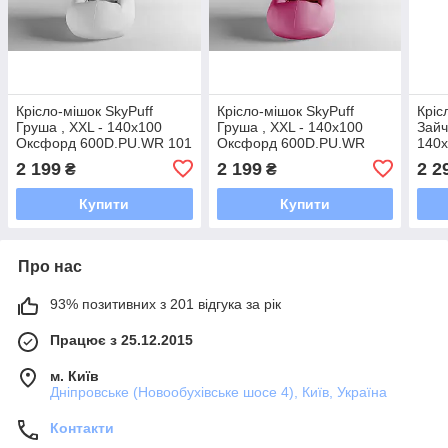
Крісло-мішок SkyPuff
Крісло-мішок SkyPuff
Кріс
Груша , XXL - 140х100
Груша , XXL - 140х100
Зайч
Оксфорд 600D.PU.WR 101
Оксфорд 600D.PU.WR
140
Білий
1056 Рожевий
600D
2 199
2 199
2 2
₴
₴
Купити
Купити
Про нас
93% позитивних з 201 відгука за рік
Працює з 25.12.2015
м. Київ
Дніпровське (Новообухівське шосе 4), Київ, Україна
Контакти