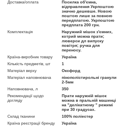
Доставка/оплата
Посилка об'ємна,
відправлення Укрпоштою
значно дешевше. Новою
поштою лише за повною
передплатою. Укрпоштою
предплата 200 грн.
Комплектація
Наружний мішок з'ємних,
котрий можна прати;
люверси дл випуску
повітря; ручка для
переносу.
Країна-виробник товару
Україна
Кількість предметів, шт
1
Матеріал верху
Оксфорд
Матеріал наповнювача
пінополістирольні гранули
2-5мм
Наповнювача, л
350
Рекомендації щодо
Прати наружній мішок
догляду
можна в пральній машинці
на "делікатному " режимі
при 30 градусах.
Склад тканини
100% поліестер
Країна реєстрації бренду
Україна