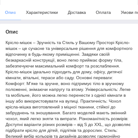
Опис
Характеристики
Доставка
Оплата
Умови п
Опис
Крісло-мішок – Зручність та Стиль у Вашому Просторі Крісло-
мішок – це сучасне та універсальне рішення для комфортного
відпочинку в будь-якому приміщенні. Завдяки своїй
безкаркасній конструкції, воно легко приймає форму тіла,
забезпечуючи максимальний комфорт та розслаблення.
Крісло-мішок ідеально підходить для дому, офісу, дитячої
кімнати, вітальні, тераси або саду. Основні переваги:
Комфорт: М'яке та зручне, воно підтримує тіло в зручному
положенні, знімаючи напругу та втому. Універсальність: Легке
та мобільне, його можна легко перенести з однієї кімнати в
іншу або використовувати на вулиці. Практичність: Чохол
крісла-мішка виготовлений з міцної тканини, стійкої до
забруднень та зношування. Багато моделей мають змінний
чохол, який легко зняти та випрати. Різноманітність розмірів:
Доступні варіанти різних розмірів – від S до XXL, що дозволяє
підібрати крісло для дітей, підлітків та дорослих. Стиль:
Великий вибір кольорів та дизайнів дозволяє гармонійно