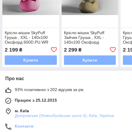
Крісло-мішок SkyPuff
Крісло-мішок SkyPuff
Кріс
Груша , XXL - 140х100
Зайчик Груша , XXL -
Груш
Оксфорд 600D.PU.WR
140х100 Оксфорд
Окс
1056 Рожевий
600D.PU.WR 509 койот
Жов
2 199
2 299
2 1
₴
₴
Купити
Купити
Про нас
93% позитивних з 202 відгуків за рік
Працює з 25.12.2015
м. Київ
Дніпровське (Новообухівське шосе 4), Київ, Україна
Контакти