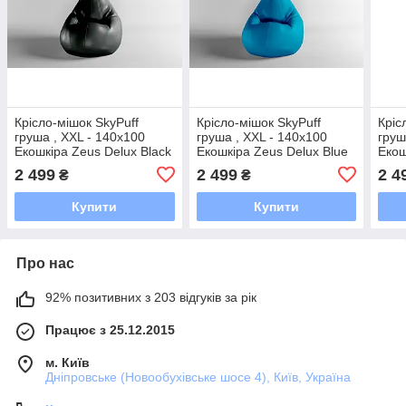
Крісло-мішок SkyPuff
Крісло-мішок SkyPuff
Кріс
груша , XXL - 140х100
груша , XXL - 140х100
груш
Екошкіра Zeus Delux Black
Екошкіра Zeus Delux Blue
Екош
Bord
2 499
2 499
2 4
₴
₴
Купити
Купити
Про нас
92% позитивних з 203 відгуків за рік
Працює з 25.12.2015
м. Київ
Дніпровське (Новообухівське шосе 4), Київ, Україна