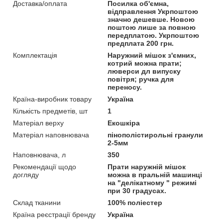
Доставка/оплата
Посилка об'ємна,
відправлення Укрпоштою
значно дешевше. Новою
поштою лише за повною
передплатою. Укрпоштою
предплата 200 грн.
Комплектація
Наружний мішок з'ємних,
котрий можна прати;
люверси дл випуску
повітря; ручка для
переносу.
Країна-виробник товару
Україна
Кількість предметів, шт
1
Матеріал верху
Екошкіра
Матеріал наповнювача
пінополістирольні гранули
2-5мм
Наповнювача, л
350
Рекомендації щодо
Прати наружній мішок
догляду
можна в пральній машинці
на "делікатному " режимі
при 30 градусах.
Склад тканини
100% поліестер
Країна реєстрації бренду
Україна