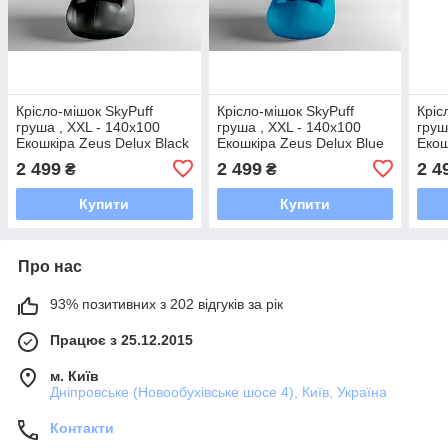
Крісло-мішок SkyPuff
Крісло-мішок SkyPuff
Кріс
груша , XXL - 140х100
груша , XXL - 140х100
груш
Екошкіра Zeus Delux Black
Екошкіра Zeus Delux Blue
Екош
Bord
2 499
2 499
2 4
₴
₴
Купити
Купити
Про нас
93% позитивних з 202 відгуків за рік
Працює з 25.12.2015
м. Київ
Дніпровське (Новообухівське шосе 4), Київ, Україна
Контакти