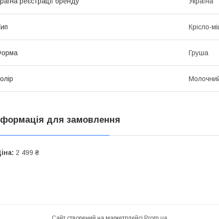
раїна реєстрації бренду
Україна
ип
Крісло-м
Форма
Груша
олір
Молочни
нформація для замовлення
іна:
2 499 ₴
Сайт створений на маркетплейсі
Prom.ua