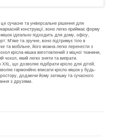
– це сучасне та універсальне рішення для
каркасній конструкції, воно легко приймає форму
мішок ідеально підходить для дому, офісу,
рт: М'яке та зручне, воно підтримує тіло в
гке та мобільне, його можна легко перенести з
Чохол крісла-мішка виготовлений з міцної тканини,
й чохол, який легко зняти та випрати.
до XXL, що дозволяє підібрати крісло для дітей,
зволяє гармонійно вписати крісло-мішок у будь-
простору, додаючи йому затишку та сучасного
вання з друзями.