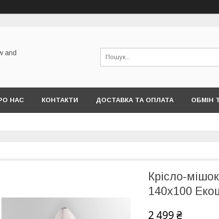
w and
РО НАС
КОНТАКТИ
ДОСТАВКА ТА ОПЛАТА
ОБМІН 
Крісло-мішок 
140х100 Екош
2 499 ₴