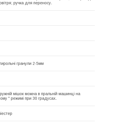
овітря; ручка для переносу.
стирольні гранули 2-5мм
ружній мішок можна в пральній машинці на
ому " режимі при 30 градусах.
іестер