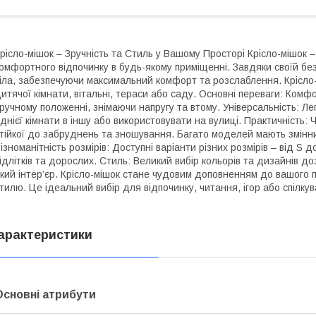
рісло-мішок – Зручність та Стиль у Вашому Просторі Крісло-мішок 
омфортного відпочинку в будь-якому приміщенні. Завдяки своїй без
іла, забезпечуючи максимальний комфорт та розслаблення. Крісло-
итячої кімнати, вітальні, тераси або саду. Основні переваги: Комфо
ручному положенні, знімаючи напругу та втому. Універсальність: Ле
днієї кімнати в іншу або використовувати на вулиці. Практичність: 
тійкої до забруднень та зношування. Багато моделей мають змінни
ізноманітність розмірів: Доступні варіанти різних розмірів – від S 
ідлітків та дорослих. Стиль: Великий вибір кольорів та дизайнів до
кий інтер’єр. Крісло-мішок стане чудовим доповненням до вашого 
тилю. Це ідеальний вибір для відпочинку, читання, ігор або спілку
арактеристики
Основні атрибути