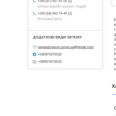
1
+380 (97) 037-91-02
Бетонні вироби і вазони - Андрій
2
+380 (68) 682-76-43
Менеджер Ірина
К
к
т
д
з
о
newandclassic.prom.ua@gmail.com
с
Р
+380970379102
п
+380970379102
я
с
Х