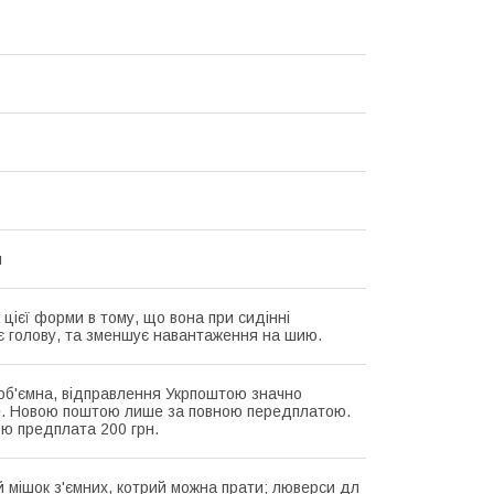
я
 цієї форми в тому, що вона при сидінні
є голову, та зменшує навантаження на шию.
об'ємна, відправлення Укрпоштою значно
. Новою поштою лише за повною передплатою.
ю предплата 200 грн.
 мішок з'ємних, котрий можна прати; люверси дл