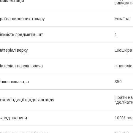
омплектація
випуску п
раїна-виробник товару
Україна
ількість предметів, шт
1
атеріал верху
Екошкіра
атеріал наповнювача
пінополі
аповнювача, л
350
Прати на
екомендації щодо догляду
"делікатн
клад тканини
100% пол