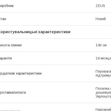
иробник
ZEUS
Стан
Новий
Користувальницькі характеристики
исота спинки
140 см
арантія
24 місяц
Перевага
одаткові характеристики
підтриму
Посилка 
оставка/оплата
дешевше
Укрпошто
Наружний