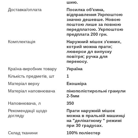
шию.
Доставка/оплата
Посилка об'ємна,
відправлення Укрпоштою
значно дешевше. Новою
поштою лише за повною
передплатою. Укрпоштою
предплата 200 грн.
Комплектація
Наружний мішок з'ємних,
котрий можна прати;
люверси дл випуску
повітря; ручка для
переносу.
Країна-виробник товару
Україна
Кількість предметів, шт
1
Матеріал верху
Екошкіра
Матеріал наповнювача
пінополістирольні гранули
2-5мм
Наповнювача, л
350
Рекомендації щодо
Прати наружній мішок
догляду
можна в пральній машинці
на "делікатному " режимі
при 30 градусах.
Склад тканини
100% поліестер