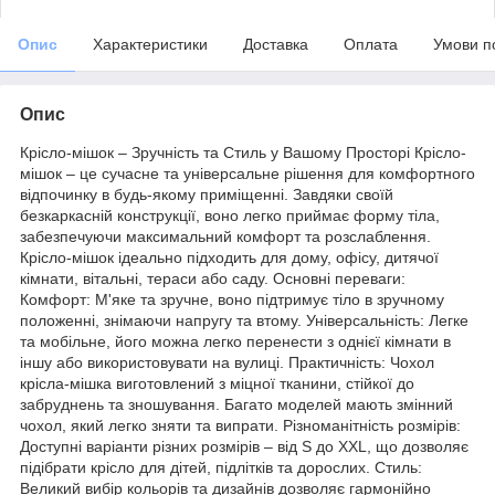
Опис
Характеристики
Доставка
Оплата
Умови п
Опис
Крісло-мішок – Зручність та Стиль у Вашому Просторі Крісло-
мішок – це сучасне та універсальне рішення для комфортного
відпочинку в будь-якому приміщенні. Завдяки своїй
безкаркасній конструкції, воно легко приймає форму тіла,
забезпечуючи максимальний комфорт та розслаблення.
Крісло-мішок ідеально підходить для дому, офісу, дитячої
кімнати, вітальні, тераси або саду. Основні переваги:
Комфорт: М'яке та зручне, воно підтримує тіло в зручному
положенні, знімаючи напругу та втому. Універсальність: Легке
та мобільне, його можна легко перенести з однієї кімнати в
іншу або використовувати на вулиці. Практичність: Чохол
крісла-мішка виготовлений з міцної тканини, стійкої до
забруднень та зношування. Багато моделей мають змінний
чохол, який легко зняти та випрати. Різноманітність розмірів:
Доступні варіанти різних розмірів – від S до XXL, що дозволяє
підібрати крісло для дітей, підлітків та дорослих. Стиль:
Великий вибір кольорів та дизайнів дозволяє гармонійно