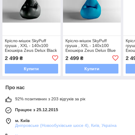
Крісло-мішок SkyPuff
Крісло-мішок SkyPuff
Кріс
груша , XXL - 140х100
груша , XXL - 140х100
груш
Екошкіра Zeus Delux Black
Екошкіра Zeus Delux Blue
Екош
Bord
2 499
2 499
2 4
₴
₴
Купити
Купити
Про нас
92% позитивних з 203 відгуків за рік
Працює з 25.12.2015
м. Київ
Дніпровське (Новообухівське шосе 4), Київ, Україна