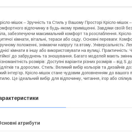
рісло-мішок – Зручність та Стиль у Вашому Просторі Крісло-мішок 
омфортного відпочинку в будь-якому приміщенні. Завдяки своїй без
іла, забезпечуючи максимальний комфорт та розслаблення. Крісло-
итячої кімнати, вітальні, тераси або саду. Основні переваги: Комфо
ручному положенні, знімаючи напругу та втому. Універсальність: Ле
днієї кімнати в іншу або використовувати на вулиці. Практичність: 
тійкої до забруднень та зношування. Багато моделей мають змінни
ізноманітність розмірів: Доступні варіанти різних розмірів – від S 
ідлітків та дорослих. Стиль: Великий вибір кольорів та дизайнів до
кий інтер’єр. Крісло-мішок стане чудовим доповненням до вашого 
тилю. Це ідеальний вибір для відпочинку, читання, ігор або спілку
арактеристики
Основні атрибути