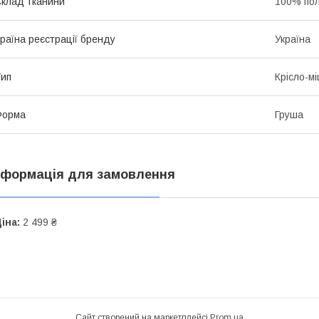
клад тканини
100% пол
раїна реєстрації бренду
Україна
ип
Крісло-м
Форма
Груша
нформація для замовлення
іна:
2 499 ₴
Сайт створений на маркетплейсі
Prom.ua