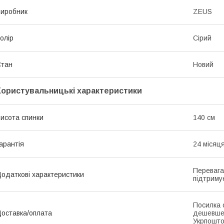
иробник
ZEUS
олір
Сірий
Стан
Новий
Користувальницькі характеристики
исота спинки
140 см
арантія
24 місяц
Перевага
одаткові характеристики
підтриму
Посилка 
оставка/оплата
дешевше
Укрпошто