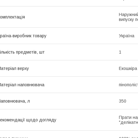
Наружний
омплектація
випуску п
раїна-виробник товару
Україна
ількість предметів, шт
1
атеріал верху
Екошкіра
атеріал наповнювача
пінополі
аповнювача, л
350
Прати на
екомендації щодо догляду
"делікатн