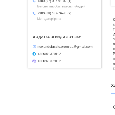
1
+380 (97) 037-91-02
Бетонні вироби і вазони - Андрій
2
+380 (68) 682-76-43
Менеджер Ірина
К
к
т
д
з
о
newandclassic.prom.ua@gmail.com
с
Р
+380970379102
п
+380970379102
я
с
Х