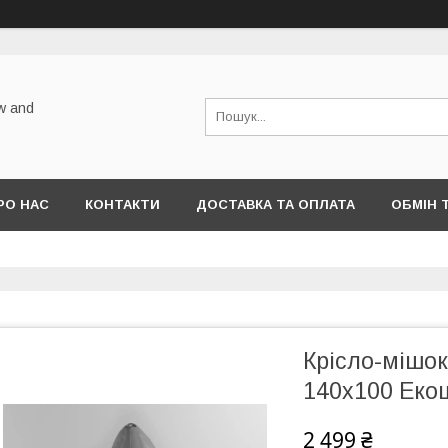
w and
РО НАС
КОНТАКТИ
ДОСТАВКА ТА ОПЛАТА
ОБМІН 
Крісло-мішок 
140х100 Екош
2 499 ₴