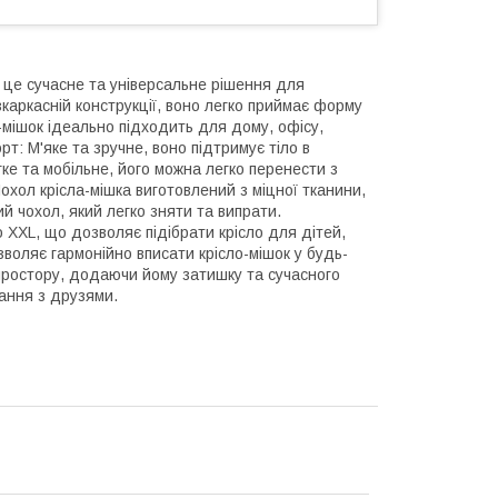
– це сучасне та універсальне рішення для
каркасній конструкції, воно легко приймає форму
мішок ідеально підходить для дому, офісу,
рт: М'яке та зручне, воно підтримує тіло в
гке та мобільне, його можна легко перенести з
Чохол крісла-мішка виготовлений з міцної тканини,
й чохол, який легко зняти та випрати.
до XXL, що дозволяє підібрати крісло для дітей,
зволяє гармонійно вписати крісло-мішок у будь-
простору, додаючи йому затишку та сучасного
вання з друзями.