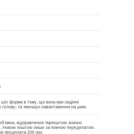
я
 цієї форми в тому, що вона при сидінні
є голову, та зменшує навантаження на шию.
об'ємна, відправлення Укрпоштою значно
. Новою поштою лише за повною передплатою.
ю предплата 200 грн.