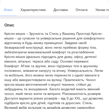
Опис
Характеристики
Доставка
Оплата
Умови п
Опис
Крісло-мішок – Зручність та Стиль у Вашому Просторі Крісло-
мішок – це сучасне та універсальне рішення для комфортного
відпочинку в будь-якому приміщенні. Завдяки своїй
безкаркасній конструкції, воно легко приймає форму тіла,
забезпечуючи максимальний комфорт та розслаблення.
Крісло-мішок ідеально підходить для дому, офісу, дитячої
кімнати, вітальні, тераси або саду. Основні переваги:
Комфорт: М'яке та зручне, воно підтримує тіло в зручному
положенні, знімаючи напругу та втому. Універсальність: Легке
та мобільне, його можна легко перенести з однієї кімнати в
іншу або використовувати на вулиці. Практичність: Чохол
крісла-мішка виготовлений з міцної тканини, стійкої до
забруднень та зношування. Багато моделей мають змінний
чохол, який легко зняти та випрати. Різноманітність розмірів:
Доступні варіанти різних розмірів – від S до XXL, що дозволяє
підібрати крісло для дітей, підлітків та дорослих. Стиль:
Великий вибір кольорів та дизайнів дозволяє гармонійно