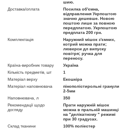
шию.
Доставка/оплата
Посилка об'ємна,
відправлення Укрпоштою
значно дешевше. Новою
поштою лише за повною
передплатою. Укрпоштою
предплата 200 грн.
Комплектація
Наружний мішок з'ємних,
котрий можна прати;
люверси дл випуску
повітря; ручка для
переносу.
Країна-виробник товару
Україна
Кількість предметів, шт
1
Матеріал верху
Екошкіра
Матеріал наповнювача
пінополістирольні гранули
2-5мм
Наповнювача, л
350
Рекомендації щодо
Прати наружній мішок
догляду
можна в пральній машинці
на "делікатному " режимі
при 30 градусах.
Склад тканини
100% поліестер