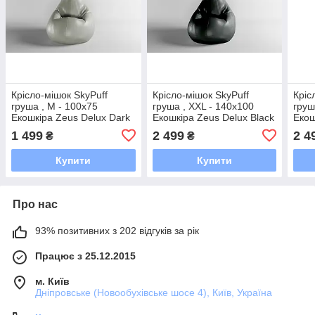
Крісло-мішок SkyPuff
Крісло-мішок SkyPuff
Кріс
груша , M - 100х75
груша , XXL - 140х100
груш
Екошкіра Zeus Delux Dark
Екошкіра Zeus Delux Black
Екош
Gray
1 499
2 499
2 4
₴
₴
Купити
Купити
Про нас
93% позитивних з 202 відгуків за рік
Працює з 25.12.2015
м. Київ
Дніпровське (Новообухівське шосе 4), Київ, Україна