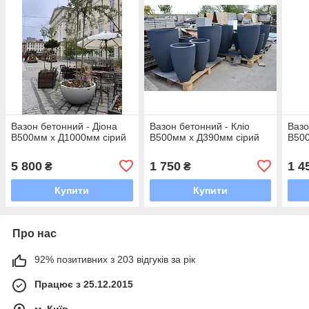
Вазон бетонний - Діона
Вазон бетонний - Кліо
Вазо
В500мм х Д1000мм сірий
В500мм х Д390мм сірий
В500
5 800
1 750
1 4
₴
₴
Купити
Купити
Про нас
92% позитивних з 203 відгуків за рік
Працює з 25.12.2015
м. Київ