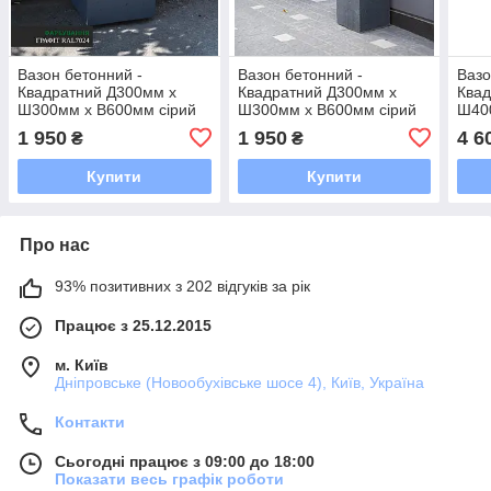
Вазон бетонний -
Вазон бетонний -
Вазо
Квадратний Д300мм х
Квадратний Д300мм х
Квад
Ш300мм х В600мм сірий
Ш300мм х В600мм сірий
Ш40
1 950
1 950
4 6
₴
₴
Купити
Купити
Про нас
93% позитивних з 202 відгуків за рік
Працює з 25.12.2015
м. Київ
Дніпровське (Новообухівське шосе 4), Київ, Україна
Контакти
Сьогодні працює з 09:00 до 18:00
Показати весь графік роботи